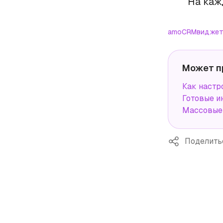
На каж
amoCRM
виджет
Может п
Как наст
Готовые и
Массовые 
Поделить