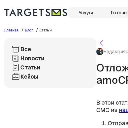
Услуги
Готовы
/
/
Главная
Блог
Статьи
Все
Редакция
0
Новости
Отлож
Статьи
Кейсы
amoC
В этой ста
СМС из
на
Отправ