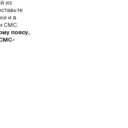
й из
ставьте
ки и в
и СМС.
му поясу,
 СМС-