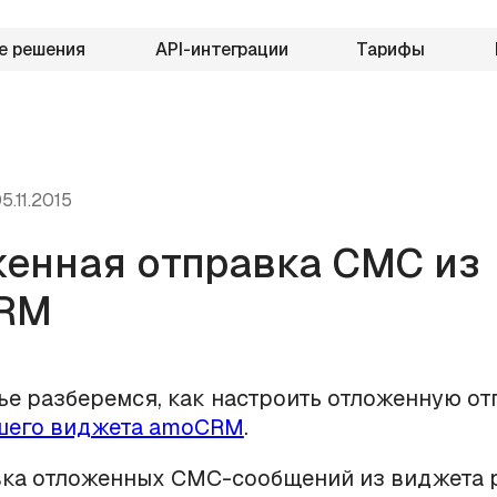
е решения
API-интеграции
Тарифы
5.11.2015
енная отправка СМС из
RM
тье разберемся, как настроить отложенную о
шего виджета amoCRM
.
ка отложенных СМС-сообщений из виджета 