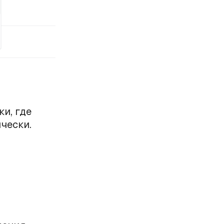
и, где
чески.