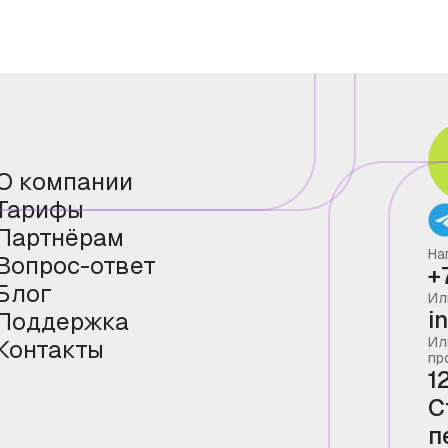
О компании
Тарифы
Партнёрам
На
Вопрос-ответ
+
Блог
Ил
i
Поддержка
Ил
Контакты
пр
1
С
п