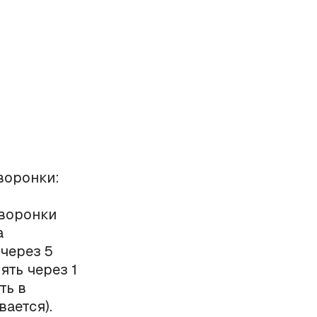
воронки:
 воронки
а
 через 5
ять через 1
ть в
вается).