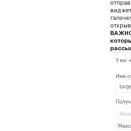
отправ
виджет
галочк
открыв
ВАЖНО:
которы
рассыл