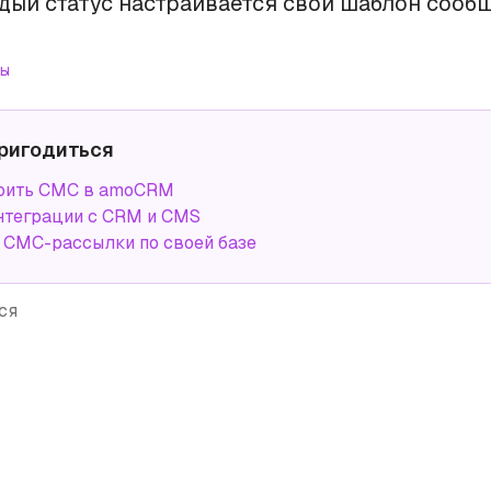
дый статус настраивается свой шаблон сооб
ы
ригодиться
роить СМС в amoCRM
нтеграции с CRM и CMS
СМС-рассылки по своей базе
ся