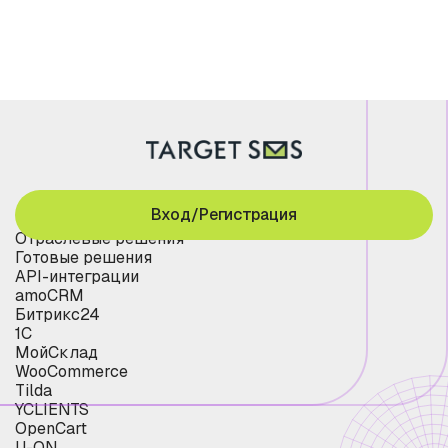
Вход/Регистрация
Отраслевые решения
Готовые решения
API-интеграции
amoCRM
Битрикс24
1С
МойСклад
WooCommerce
Tilda
YCLIENTS
OpenCart
U-ON