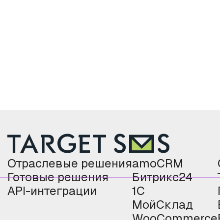
Отраслевые решения
amoCRM
Готовые решения
Битрикс24
API-интеграции
1С
МойСклад
WooCommerce