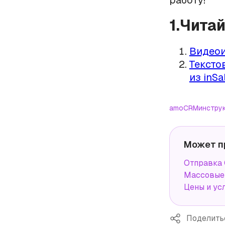
работу!
1.Чита
Видеои
Тексто
из inSa
amoCRM
инстру
Может п
Отправка 
Массовые 
Цены и ус
Поделить