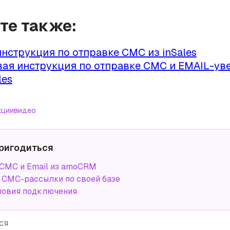
йте также:
нструкция по отправке СМС из inSales
вая инструкция по отправке СМС и EMAIL-у
les
кции
видео
ригодиться
СМС и Email из amoCRM
СМС-рассылки по своей базе
ловия подключения
ся