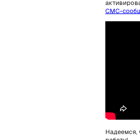
активирова
СМС-сообщ
Надеемся, 