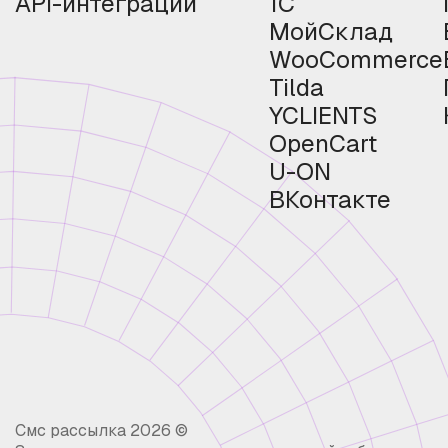
API-интеграции
1С
МойСклад
WooCommerce
Tilda
YCLIENTS
OpenCart
U-ON
ВКонтакте
Смс рассылка 2026 ©