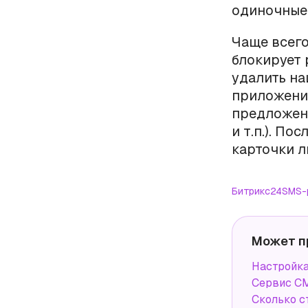
одиночные 
Чаще всего
блокирует 
удалить на
приложения
предложен
и т.п.). П
карточки л
Битрикс24
SMS-
Может п
Настройка
Сервис СМ
Сколько с