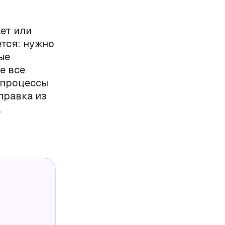
ает или
ется: нужно
ые
е все
-процессы
правка из
.