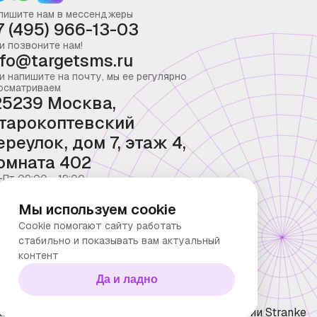
пишите нам в мессенджеры
7 (495) 966-13-03
и позвоните нам!
nfo@targetsms.ru
и напишите на почту, мы ее регулярно
осматриваем
25239 Москва,
тарокоптевский
ереулок, дом 7, этаж 4,
омната 402
-Пт 09:00 - 19:00
Мы используем cookie
Cookie помогают сайту работать
стабильно и показывать вам актуальный
контент
Да и ладно
ка конфиденциальности
Технологии Stranke