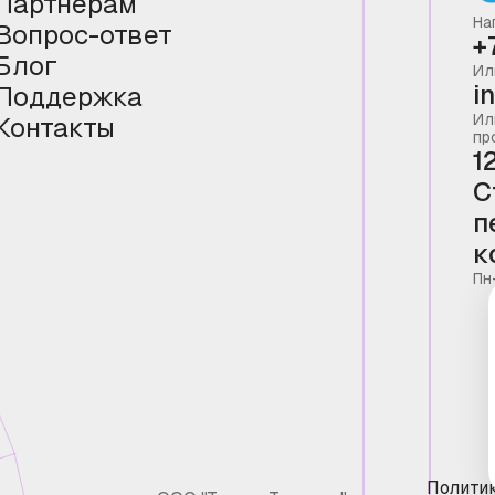
Партнёрам
На
Вопрос-ответ
+
Блог
Ил
i
Поддержка
Ил
Контакты
пр
1
С
п
к
Пн
Полити