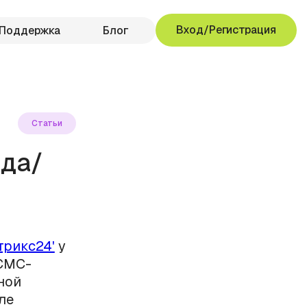
Вход/Регистрация
Поддержка
Блог
Статьи
ида/
трикс24'
у
 СМС-
ной
ле