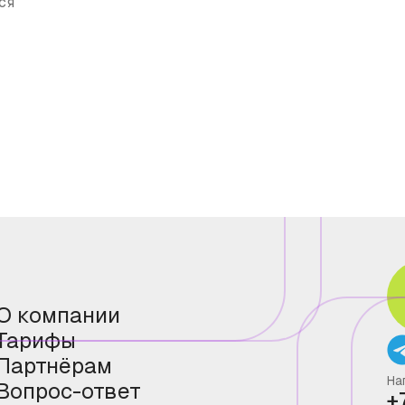
ся
О компании
Тарифы
Партнёрам
На
Вопрос-ответ
+