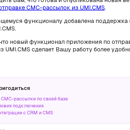
ить Вам, что готова и опубликована новая в
 отправке СМС-рассылок из UMI.CMS
.
ющемуся функционалу добавлена поддержка 
.CMS.
что новый функционал приложения по отпра
з UMI.CMS сделает Вашу работу более удобн
ригодиться
СМС-рассылки по своей базе
ловия подключения
нтеграции с CRM и CMS