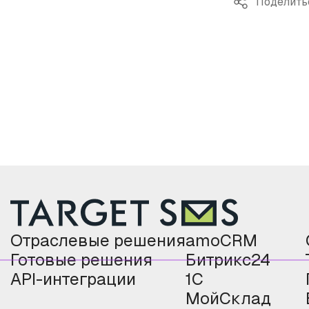
Поделить
Отраслевые решения
amoCRM
Готовые решения
Битрикс24
API-интеграции
1С
МойСклад