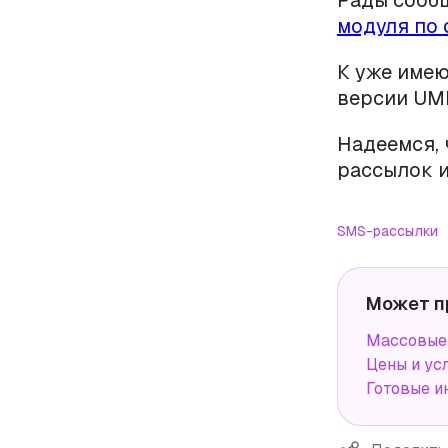
Рады сообщ
модуля по
К уже име
версии UMI
Надеемся, 
рассылок и
SMS-рассылки
Может п
Массовые 
Цены и ус
Готовые и