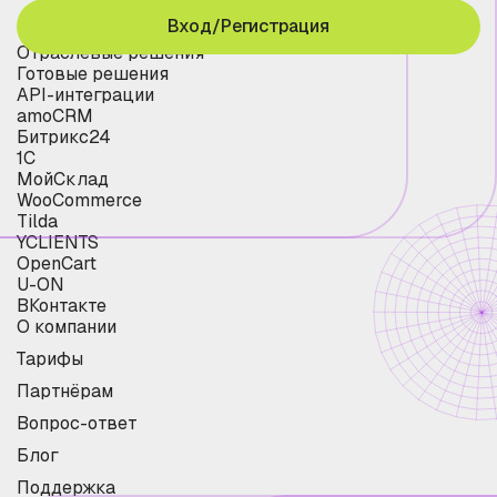
Вход/Регистрация
Отраслевые решения
Готовые решения
API-интеграции
amoCRM
Битрикс24
1С
МойСклад
WooCommerce
Tilda
YCLIENTS
OpenCart
U-ON
ВКонтакте
О компании
Тарифы
Партнёрам
Вопрос-ответ
Блог
Поддержка