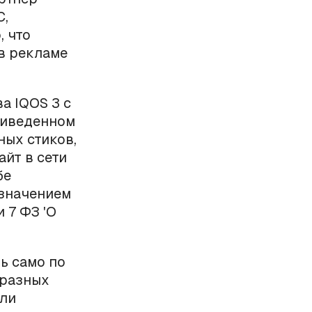
С,
, что
в рекламе
а IQOS 3 c
риведенном
ных стиков,
айт в сети
бе
означением
 7 ФЗ 'О
ь само по
 разных
или