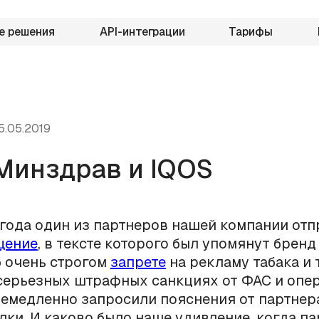
е решения
API-интеграции
Тарифы
5.05.2019
Минздрав и IQOS
 года один из партнеров нашей компании от
щение
, в тексте которого был упомянут бренд 
 очень строгом
запрете
на рекламу табака и
серьезных штрафных санкциях от ФАС и опе
немедленно запросили пояснения от партнер
лки. И каково было наше удивление, когда п