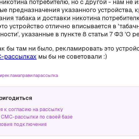
никотина потребителю, но с другой - нам не 
ые предназначения указанного устройства, к
ания табака и доставки никотина потребител
это устройство отлично вписывается в 'табач
ости', указанные в пункте 8 статьи 7 ФЗ 'О ре
ак бы там ни было, рекламировать это устрой
-рассылках
мы бы не советовали :)
и
реклама
правила
рассылка
ригодиться
я к согласию на рассылку
СМС-рассылки по своей базе
ловия подключения