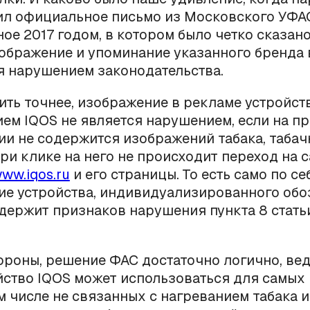
ил официальное письмо из Московского УФА
ое 2017 годом, в котором было четко сказано
ображение и упоминание указанного бренда 
я нарушением законодательства.
ить точнее, изображение в рекламе устройств
ем IQOS не является нарушением, если на п
и не содержится изображений табака, табач
при клике на него не происходит переход на с
ww.iqos.ru
и его страницы. То есть само по се
ие устройства, индивидуализированного об
одержит признаков нарушения пункта 8 статьи
ороны, решение ФАС достаточно логично, вед
йство IQOS может использоваться для самых
ом числе не связанных с нагреванием табака 