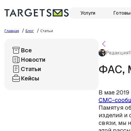
Услуги
Готовы
/
/
Главная
Блог
Статьи
Все
Редакция
1
Новости
ФАС, 
Статьи
Кейсы
В мае 2019
СМС-сооб
Памятуя об
изделий и 
связи, мы 
этой рассы