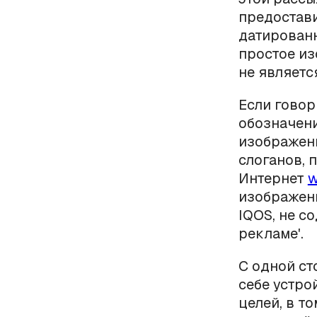
предостав
датированн
простое из
не являетс
Если говор
обозначени
изображени
слоганов, 
Интернет
w
изображен
IQOS, не с
рекламе'.
С одной ст
себе устро
целей, в т