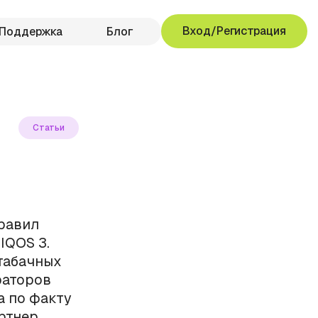
Вход/Регистрация
Поддержка
Блог
Статьи
правил
IQOS 3.
 табачных
раторов
а по факту
артнер