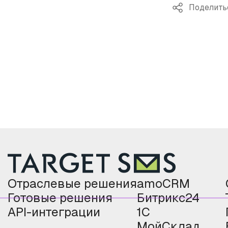
Поделить
Отраслевые решения
amoCRM
Готовые решения
Битрикс24
API-интеграции
1С
МойСклад