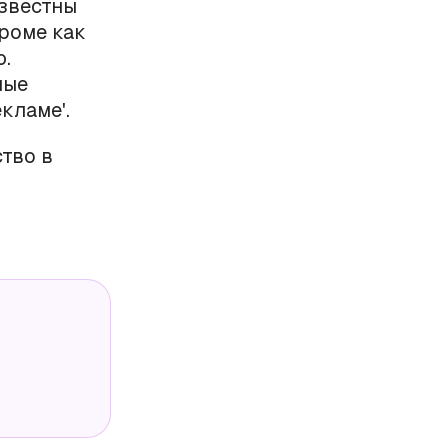
известны
роме как
ю.
ные
кламе'.
ство в