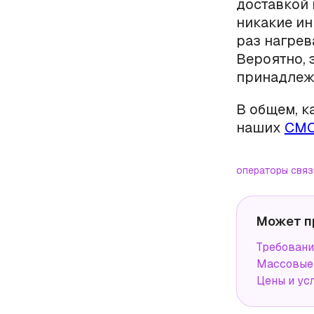
доставкой 
никакие ин
раз нагрев
Вероятно, 
принадлежн
В общем, к
наших
СМС
операторы связ
Может п
Требовани
Массовые 
Цены и ус