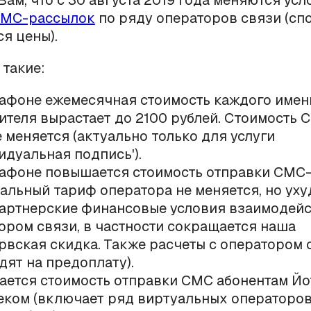
ам, что с 30 августа 2019 года меняются усл
МС-рассылок
по ряду операторов связи (сп
я цены).
такие:
афоне ежемесячная стоимость каждого имен
ителя вырастает до 2100 рублей. Стоимость 
е меняется (актуально только для услуги
идуальная подпись').
афоне повышается стоимость отправки СМС
альный тариф оператора не меняется, но ух
артнерские финансовые условия взаимодейс
ором связи, в частности сокращается наша
рвская скидка. Также расчеты с оператором 
дят на предоплату).
ется стоимость отправки СМС абонентам Йот
еком (включает ряд виртуальных операторов 