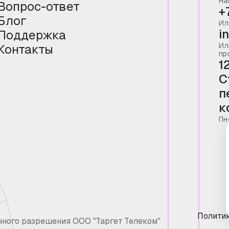
На
Вопрос-ответ
+
Блог
Ил
i
Поддержка
Ил
Контакты
пр
1
С
п
к
Пн
Полити
нного разрешения ООО "Таргет Телеком"