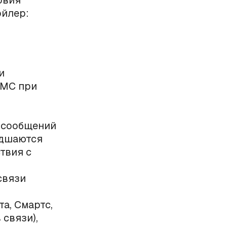
овия
ойлер:
и
СМС при
-сообщений
удшаются
твия с
связи
а, Смартс,
связи),