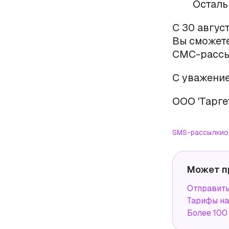
Осталь
С 30 авгус
Вы сможете
СМС-рассыл
С уважение
ООО 'Тарге
SMS-рассылки
о
Может п
Отправит
Тарифы н
Более 100