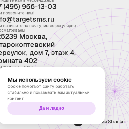
пишите нам в мессенджеры
7 (495) 966-13-03
и позвоните нам!
nfo@targetsms.ru
и напишите на почту, мы ее регулярно
осматриваем
25239 Москва,
тарокоптевский
ереулок, дом 7, этаж 4,
омната 402
-Пт 09:00 - 19:00
Мы используем cookie
Cookie помогают сайту работать
стабильно и показывать вам актуальный
контент
Да и ладно
ка конфиденциальности
Технологии Stranke