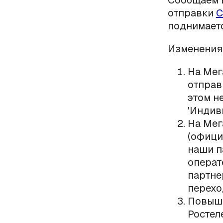
Сообщаем В
отправки
С
поднимаетс
Изменения 
На Мег
отправ
этом н
'Индив
На Мег
(офици
наши п
операт
партне
перехо
Повыша
Ростел