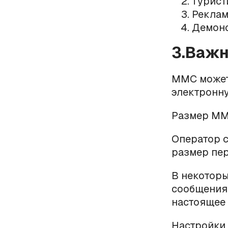
Турист
Реклам
Демонс
3.Важн
ММС может 
электронну
Размер ММС
Оператор с
размер пе
В некоторы
сообщения 
настоящее
Настройки