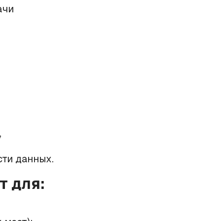
ачи
,
сти данных.
т для: