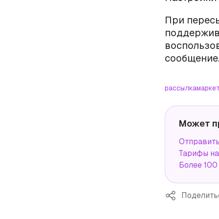
При перес
поддержив
воспользов
сообщение
рассылка
марке
Может п
Отправит
Тарифы н
Более 100
Поделить