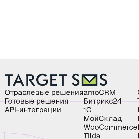
Отраслевые решения
amoCRM
Готовые решения
Битрикс24
API-интеграции
1С
МойСклад
WooCommerce
Tilda