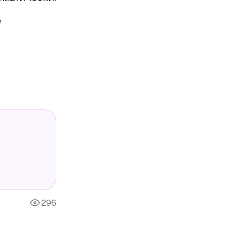
е
296