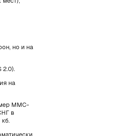
 мест);
он, но и на
2.0).
ия на
змер ММС-
СНГ в
кб.
матически.