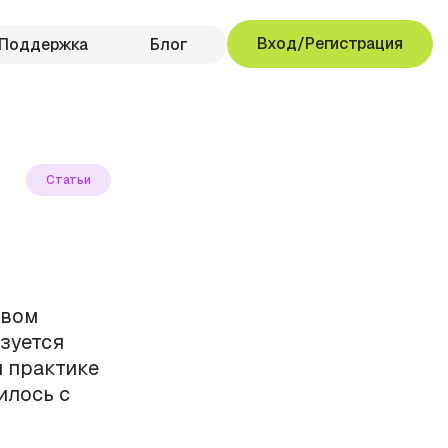
Вход/Регистрация
Поддержка
Блог
Статьи
овом
зуется
й практике
илось с