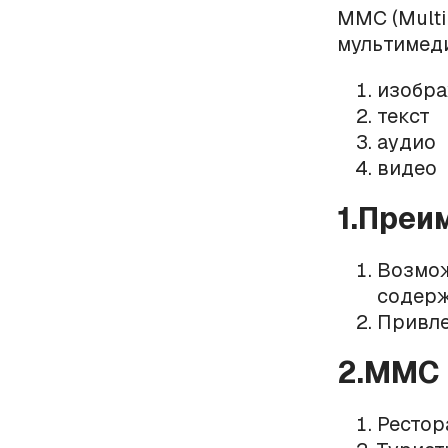
ММС (Multi
мультимеди
изобр
текст
аудио
видео
1.Преи
Возмож
содерж
Привле
2.ММС 
Рестор