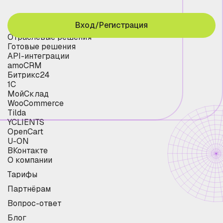
Вход/Регистрация
Отраслевые решения
Готовые решения
API-интеграции
amoCRM
Битрикс24
1С
МойСклад
WooCommerce
Tilda
YCLIENTS
OpenCart
U-ON
ВКонтакте
О компании
Тарифы
Партнёрам
Вопрос-ответ
Блог