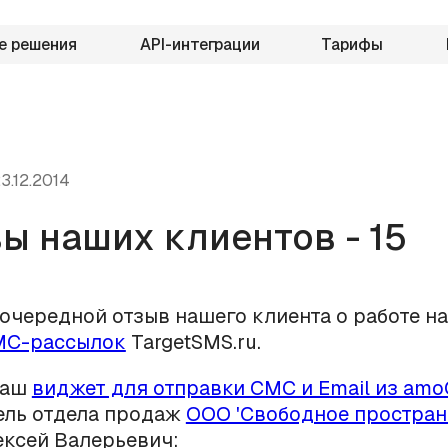
е решения
API-интеграции
Тарифы
3.12.2014
ы наших клиентов - 15
очередной отзыв нашего клиента о работе н
МС-рассылок
TargetSMS.ru.
наш
виджет для отправки СМС и Email из am
ель отдела продаж
ООО 'Свободное простран
ексей Валерьевич: