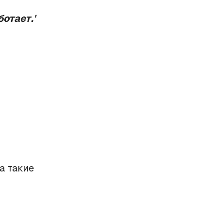
отает.'
а такие