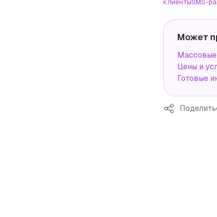
клиенты
SMS-ра
Может п
Массовые 
Цены и ус
Готовые и
Поделить