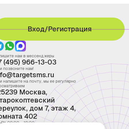
Вход/Регистрация
пишите нам в мессенджеры
7 (495) 966-13-03
и позвоните нам!
nfo@targetsms.ru
и напишите на почту, мы ее регулярно
осматриваем
25239 Москва,
тарокоптевский
ереулок, дом 7, этаж 4,
омната 402
-Пт 09:00 - 19:00