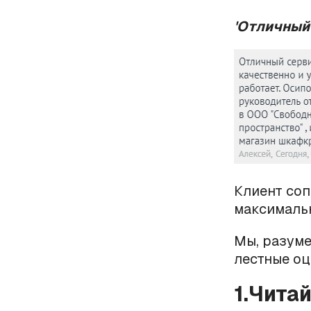
'Отличный 
Клиент соп
максимальн
Мы, разуме
лестные оц
1.Чита