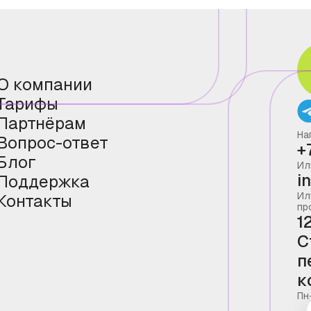
О компании
Тарифы
Партнёрам
На
Вопрос-ответ
+
Блог
Ил
i
Поддержка
Ил
Контакты
пр
1
С
п
к
Пн