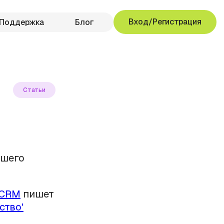
Вход/Регистрация
Поддержка
Блог
Статьи
ашего
oCRM
пишет
ство'