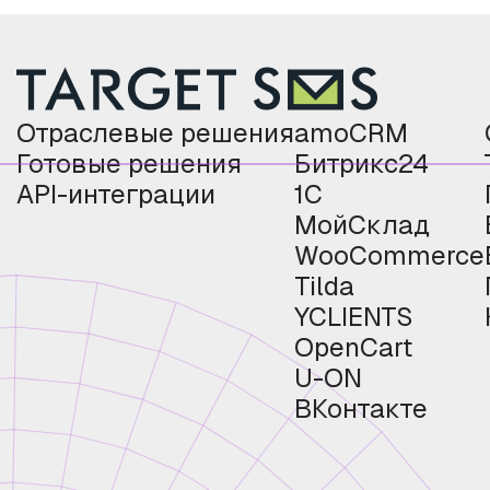
Отраслевые решения
amoCRM
Готовые решения
Битрикс24
API-интеграции
1С
МойСклад
WooCommerce
Tilda
YCLIENTS
OpenCart
U-ON
ВКонтакте