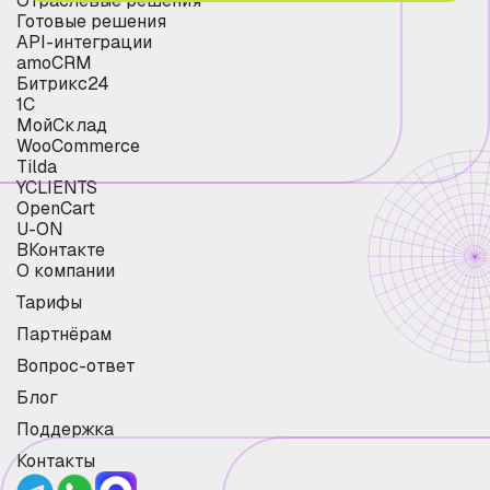
Отраслевые решения
Готовые решения
API-интеграции
amoCRM
Битрикс24
1С
МойСклад
WooCommerce
Tilda
YCLIENTS
OpenCart
U-ON
ВКонтакте
О компании
Тарифы
Партнёрам
Вопрос-ответ
Блог
Поддержка
Контакты