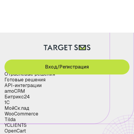
Вход/Регистрация
Отраслевые решения
Готовые решения
API-интеграции
amoCRM
Битрикс24
1С
МойСклад
WooCommerce
Tilda
YCLIENTS
OpenCart