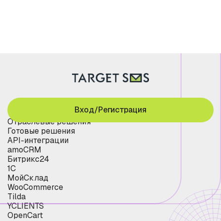
Вход/Регистрация
Отраслевые решения
Готовые решения
API-интеграции
amoCRM
Битрикс24
1С
МойСклад
WooCommerce
Tilda
YCLIENTS
OpenCart