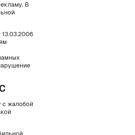
екламу. В
ьной
 13.03.2006
ям
кламных
 нарушение
АС
 с жалобой
акой
обильной