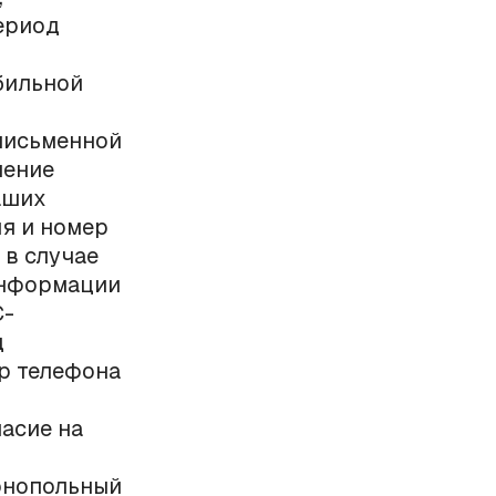
ериод
бильной
 письменной
чение
аших
ия и номер
 в случае
информации
С-
д
р телефона
асие на
онопольный