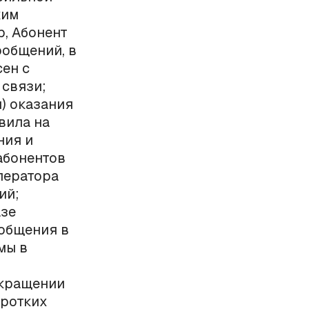
ким
р, Абонент
ообщений, в
сен с
 связи;
) оказания
вила на
ния и
абонентов
ператора
ий;
азе
ообщения в
мы в
екращении
оротких