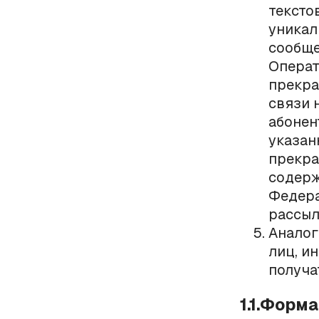
тексто
уникал
сообще
Операт
прекра
связи 
абонен
указан
прекра
содерж
Федера
рассыл
Аналог
лиц, и
получа
1.1.Форм