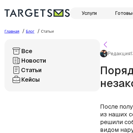
Услуги
Готовы
/
/
Главная
Блог
Статьи
Все
Редакция
1
Новости
Поряд
Статьи
Кейсы
незак
После пол
из наших с
решили соб
видом нару