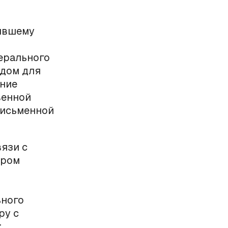
ившему
ерального
одом для
ение
венной
письменной
язи с
ором
ьного
ру с
;