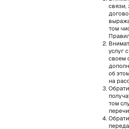
связи,
догово
выража
том чи
Правил
Внимат
услуг 
своем 
дополн
об это
на рас
Обрати
получа
том сл
перечи
Обрати
переда