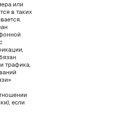
мера или
тся в таких
вается.
зан
ефонной
с
фикации,
обязан
ти трафика,
ваний
язи»
отношении
и), если
и