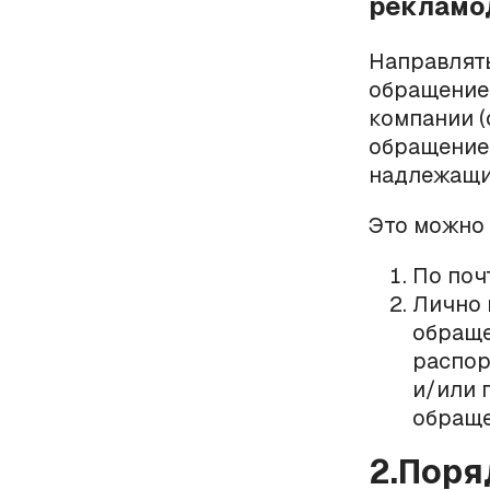
рекламо
Направлят
обращение 
компании (
обращение 
надлежащи
Это можно
По поч
Лично 
обраще
распор
и/или 
обраще
2.Поря