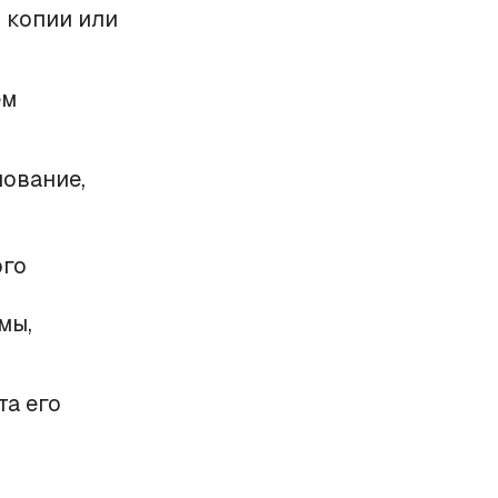
 копии или
ем
ование,
ого
мы,
та его