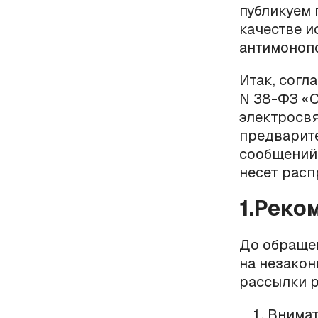
публикуем 
качестве и
антимонопо
Итак, согл
N 38-ФЗ «О
электросвя
предварите
сообщений 
несет расп
1.Реко
До обраще
на незако
рассылки р
Внимат