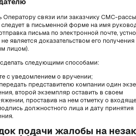
дателю
ь Оператору связи или заказчику СМС-расс
следует в письменной форме на имя руково
отправка письма по электронной почте, устн
не является доказательством его получения
м лицом).
 сделать следующими способами:
те с уведомлением о вручении;
передать представителю компании один экз
ния, второй экземпляр оставить в своем
яжении, проставив на нем отметку о входящ
подпись должностного лица и дату принятия
ния.
док подачи жалобы на неза