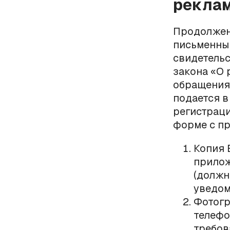
реклам
Продолжен
письменный
свидетель
закона «О 
обращения 
подается в
регистраци
форме с п
Копия 
прилож
(должн
уведом
Фотогр
телефо
требов