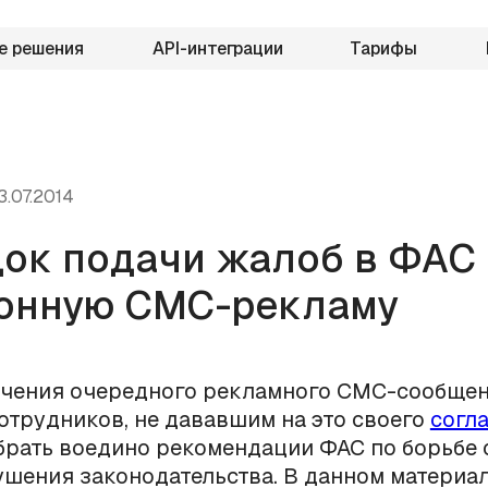
е решения
API-интеграции
Тарифы
3.07.2014
ок подачи жалоб в ФАС 
онную СМС-рекламу
учения очередного рекламного СМС-сообще
отрудников, не дававшим на это своего
согл
рать воедино рекомендации ФАС по борьбе 
шения законодательства. В данном материа