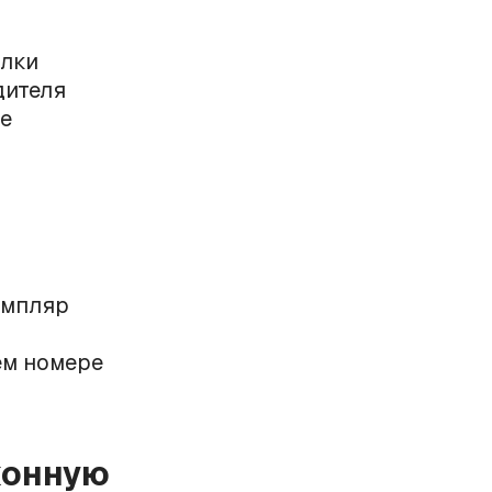
ылки
дителя
ое
емпляр
ем номере
конную