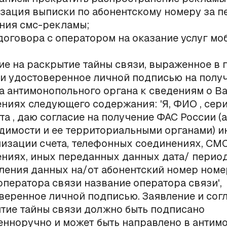
зация выписки по абонентскому номеру за п
ния смс-рекламы;
договора с оператором на оказание услуг мо
ие на раскрытие тайны связи, выраженное в
и удостоверенное личной подписью на полу
а антимонопольного органа к сведениям о В
ниях следующего содержания: 'Я, ФИО , сер
та , даю согласие на получение ФАС России (а
димости и ее территориальными органами) 
лизации счета, телефонных соединениях, СМ
ниях, иных переданных данных дата/ перио
ления данных на/от абонентский номер номе
 оператора связи название оператора связи',
веренное личной подписью. Заявление и согл
тие тайны связи должно быть подписано
енноручно и может быть направлено в антим