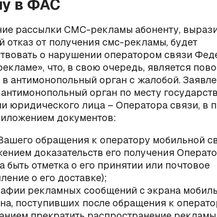
у в ФАС
ие рассылки СМС-рекламы абоненту, выраз
 отказ от получения смс-рекламы, будет
ствовать о нарушении оператором связи Фед
рекламе», что, в свою очередь, является пов
в антимонопольный орган с жалобой. Заявл
 антимонопольный орган по месту государст
и юридического лица – Оператора связи, в 
риложением документов:
Вашего обращения к оператору мобильной св
ением доказательств его получения Операт
а быть отметка о его принятии или почтовое
ление о его доставке);
афии рекламных сообщений с экрана мобил
на, поступивших после обращения к операто
анием прекратить распространение рекламы