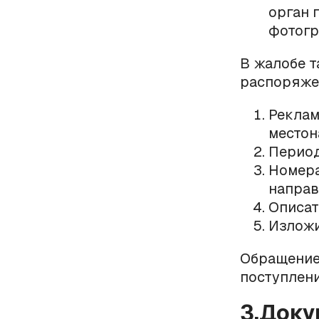
орган 
фотогр
В жалобе т
распоряже
Реклам
местон
Период
Номера
направ
Описат
Изложи
Обращение 
поступлени
3.Док