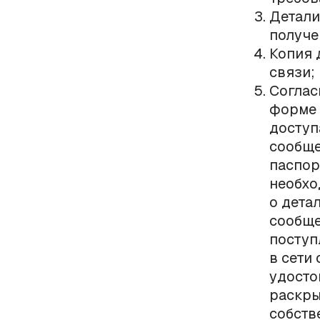
Детали
получе
Копия 
связи;
Соглас
форме 
доступ
сообще
паспор
необхо
о дета
сообще
поступ
в сети
удосто
раскры
собств