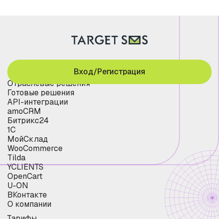
Вход/Регистрация
Отраслевые решения
Готовые решения
API-интеграции
amoCRM
Битрикс24
1С
МойСклад
WooCommerce
Tilda
YCLIENTS
OpenCart
U-ON
ВКонтакте
О компании
Тарифы