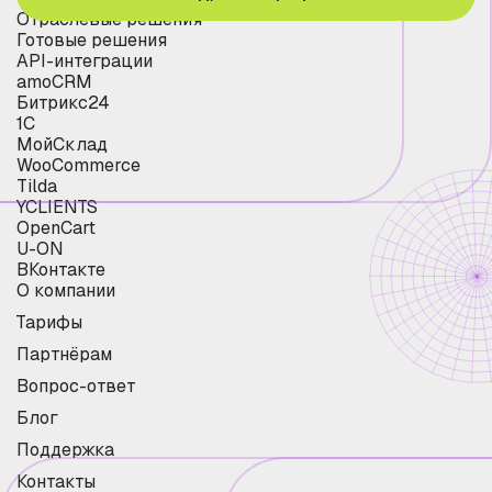
Отраслевые решения
Готовые решения
API-интеграции
amoCRM
Битрикс24
1С
МойСклад
WooCommerce
Tilda
YCLIENTS
OpenCart
U-ON
ВКонтакте
О компании
Тарифы
Партнёрам
Вопрос-ответ
Блог
Поддержка
Контакты