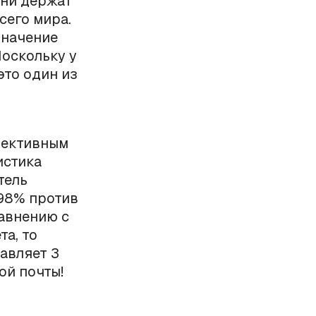
они держат
сего мира.
значение
Поскольку у
это один из
фективным
истика
тель
(98% против
равнению с
та, то
авляет 3
ой почты!