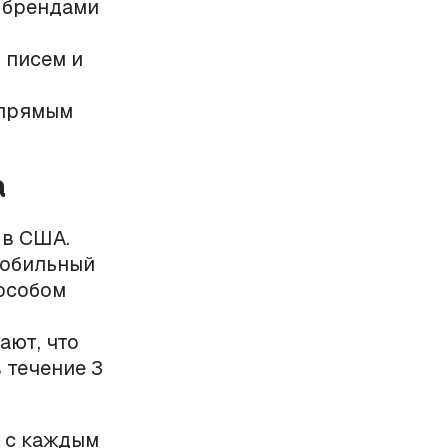
 брендами
 писем и
 прямым
а
 в США.
мобильный
особом
ают, что
 течение 3
 с каждым