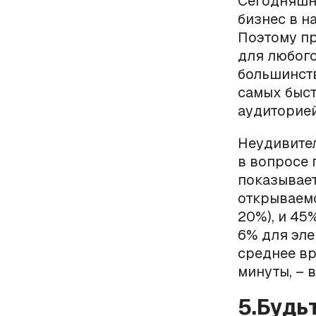
Сегодняшн
бизнес в н
Поэтому п
для любого
большинств
самых быст
аудиторией
Неудивите
в вопросе 
показывает
открываемо
20%), и 45
6% для эле
среднее вр
минуты, – 
5.Будь