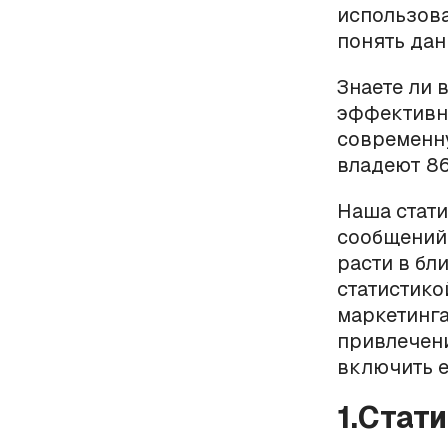
использов
понять дан
Знаете ли 
эффективн
современну
владеют 86
Наша стати
сообщений 
расти в бл
статистико
маркетинг
привлечени
включить е
1.Стат