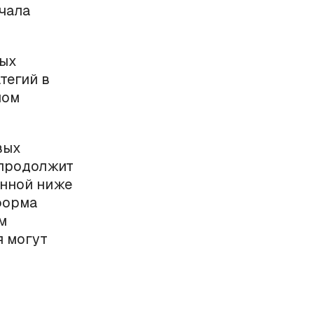
чала
мых
тегий в
ном
вых
 продолжит
енной ниже
 форма
м
я могут