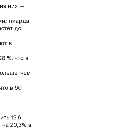
из них —
 миллиарда
астет до
ют в
8 %, что в
больше, чем
что в 60
ть 12,6
 на 20,3% в