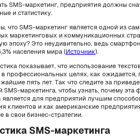
ать SMS-маркетинг, предприятия должны сна
ные и статистику.
вы, что SMS-маркетинг является одной из са
ых маркетинговых и коммуникационных стра
ю эпоху? Это неудивительно, ведь смартфо
,3% населения мира (
Источник
).
стика показывает, что использование тексто
в профессиональных целях, как ожидается,
ижайшие пять лет. Так что следите за привед
й SMS-маркетинга, чтобы узнать, почему эта
а является для предприятий лучшим способо
я клиентов и как американские предприяти
е в свои бизнес-стратегии.
истика SMS-маркетинга