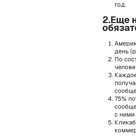
год.
2.Еще 
обязат
Америк
день (р
По сос
челове
Каждое
получа
сообще
75% по
сообще
с ними
Кликаб
коммер