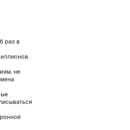
6 раз в
миллионов
иям, не
бмена
вые
писываться
тронной