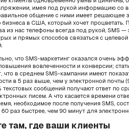
ие клиенты одновременно умны и циничны, 
апряжении, имея под рукой информацию со в
равильное общение с ними имеет решающее 
 бизнеса в США, который хочет процветать. 
а из нас телефоны всегда под рукой, SMS — 
рых и прямых способов связаться с целевой
.
льно, что SMS-маркетинг оказался очень эф
повышения вовлеченности и конверсии; стат
, что в среднем SMS-кампании имеют показа
сти в 5 раз выше, чем у электронной почты 
% текстовых сообщений получают ответ по с
ктронных писем. А что касается времени отве
емя, необходимое после получения SMS, сост
в 60 раз быстрее, чем 90 минут для электронн
те там, где ваши клиенты