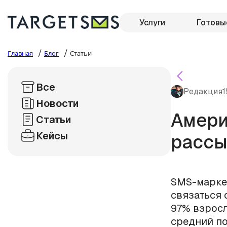
Услуги
Готовы
/
/
Главная
Блог
Статьи
Все
Редакция
1
Новости
Амери
Статьи
Кейсы
рассы
SMS-маркет
связаться 
97% взросл
средний по