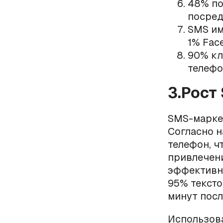
48% по
посред
SMS им
1% Fac
90% кл
телефо
3.Рост
SMS-маркет
Согласно 
телефон, 
привлечени
эффективны
95% тексто
минут посл
Использов