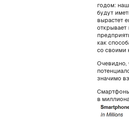
годом: наш
будут имет
вырастет е
открывает
предприят
как спосо
со своими 
Очевидно, 
потенциало
значимо вз
Смартфоны 
в миллиона