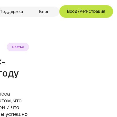
Вход/Регистрация
Поддержка
Блог
Статьи
-
году
неса
том, что
н и что
бы успешно