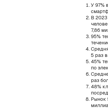
У 97% 
смартф
В 2023
челове
7,86 м
95% те
течени
Средня
5 раз в
45% те
по эле
Средне
раз бо
48% кл
посред
Рынок 
миллиа