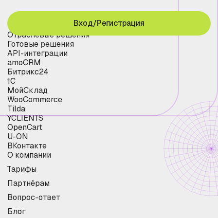
Вход/Регистрация
Отраслевые решения
Готовые решения
API-интеграции
amoCRM
Битрикс24
1С
МойСклад
WooCommerce
Tilda
YCLIENTS
OpenCart
U-ON
ВКонтакте
О компании
Тарифы
Партнёрам
Вопрос-ответ
Блог