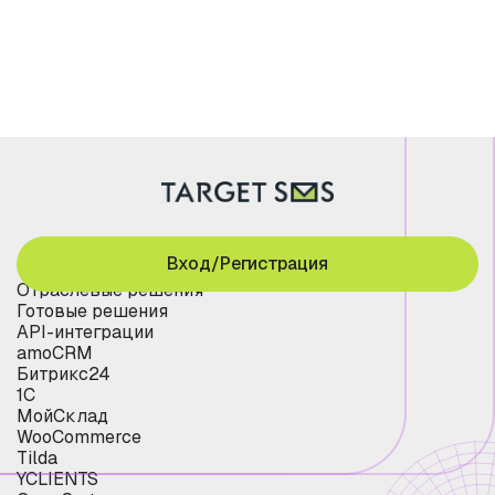
Вход/Регистрация
Отраслевые решения
Готовые решения
API-интеграции
amoCRM
Битрикс24
1С
МойСклад
WooCommerce
Tilda
YCLIENTS