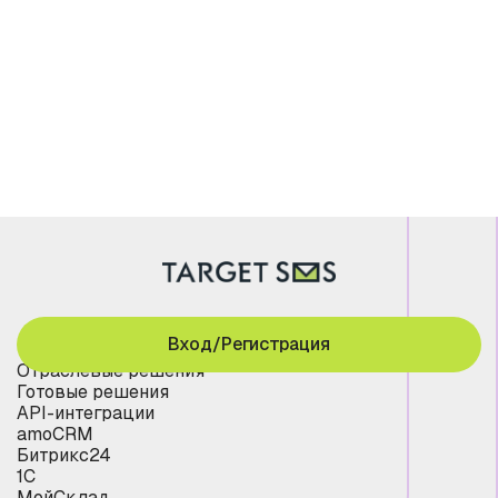
Вход/Регистрация
Отраслевые решения
Готовые решения
API-интеграции
amoCRM
Битрикс24
1С
МойСклад