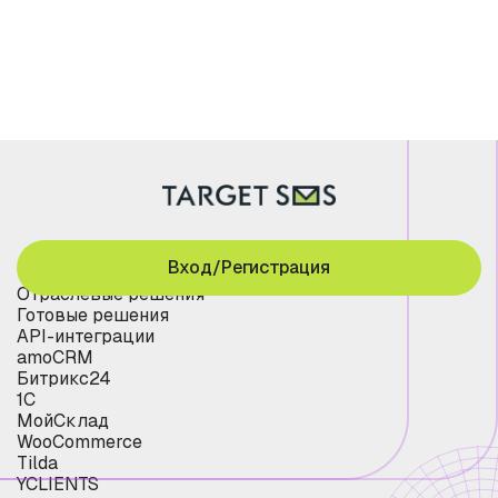
Вход/Регистрация
Отраслевые решения
Готовые решения
API-интеграции
amoCRM
Битрикс24
1С
МойСклад
WooCommerce
Tilda
YCLIENTS