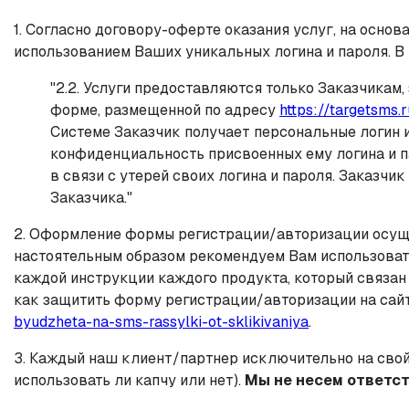
1. Согласно договору-оферте оказания услуг, на осно
использованием Ваших уникальных логина и пароля. В ч
"2.2. Услуги предоставляются только Заказчика
форме, размещенной по адресу
https://targetsms.
Системе Заказчик получает персональные логин и
конфиденциальность присвоенных ему логина и п
в связи с утерей своих логина и пароля. Заказчи
Заказчика."
2. Оформление формы регистрации/авторизации осущес
настоятельным образом рекомендуем Вам использовать
каждой инструкции каждого продукта, который связан 
как защитить форму регистрации/авторизации на сайт
byudzheta-na-sms-rassylki-ot-sklikivaniya
.
3. Каждый наш клиент/партнер исключительно на свой
использовать ли капчу или нет).
Мы не несем ответст