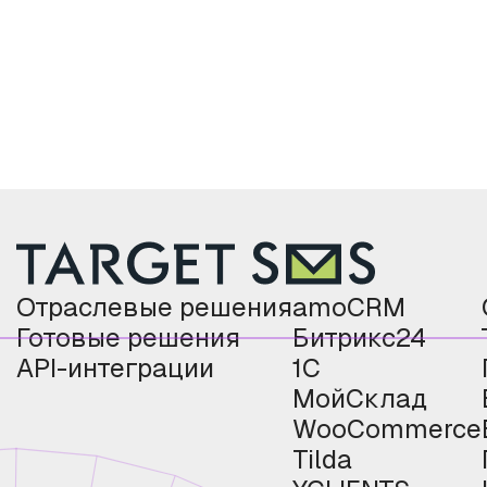
Отраслевые решения
amoCRM
Готовые решения
Битрикс24
API-интеграции
1С
МойСклад
WooCommerce
Tilda