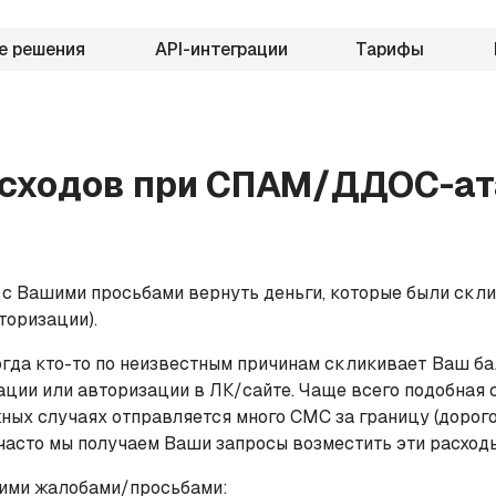
е решения
API-интеграции
Тарифы
асходов при СПАМ/ДДОС-а
ы с Вашими просьбами вернуть деньги, которые были ск
торизации).
огда кто-то по неизвестным причинам скликивает Ваш б
ации или авторизации в ЛК/сайте. Чаще всего подобная
ных случаях отправляется много СМС за границу (дорог
часто мы получаем Ваши запросы возместить эти расходы
кими жалобами/просьбами: