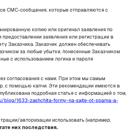
а все СМС-сообщения, которые отправляются с
анированную копию или оригинал заявления по
и предоставлении заявления или регистрации в
ету Заказчика. Заказчик должен обеспечивать
азчиком за любые убытки, понесенные Заказчиком
нные с использованием логина и пароля
з согласования с нами. При этом мы самым
р, с помощью капчи. Эти рекомендации имеются в
публикована подробная статья с информацией о том,
ru/blog/1633-zashchita-formy-na-sajte-ot-spama-a-
страции/авторизации использовать (например,
тате них последствия.