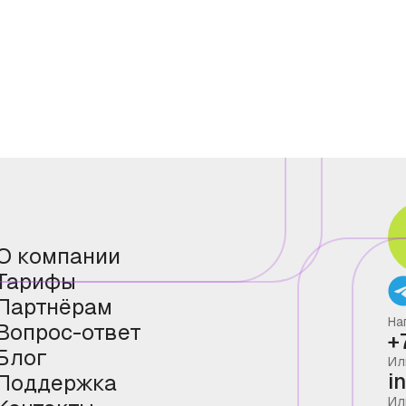
О компании
Тарифы
Партнёрам
На
Вопрос-ответ
+
Блог
Ил
i
Поддержка
Ил