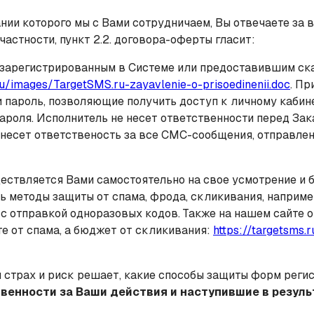
вании которого мы с Вами сотрудничаем, Вы отвечаете з
астности, пункт 2.2. договора-оферты гласит:
м, зарегистрированным в Системе или предоставившим ск
ru/images/TargetSMS.ru-zayavlenie-o-prisoedinenii.doc
. Пр
 пароль, позволяющие получить доступ к личному кабин
ароля. Исполнитель не несет ответственности перед Зак
к несет ответственость за все СМС-сообщения, отправле
твляется Вами самостоятельно на свое усмотрение и бе
 методы защиты от спама, фрода, скликивания, наприме
с отправкой одноразовых кодов. Также на нашем сайте о
е от спама, а бюджет от скликивания:
https://targetsms.
 страх и риск решает, какие способы защиты форм реги
венности за Ваши действия и наступившие в резуль