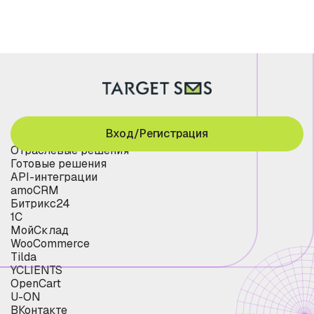
Вход/Регистрация
Отраслевые решения
Готовые решения
API-интеграции
amoCRM
Битрикс24
1С
МойСклад
WooCommerce
Tilda
YCLIENTS
OpenCart
U-ON
ВКонтакте