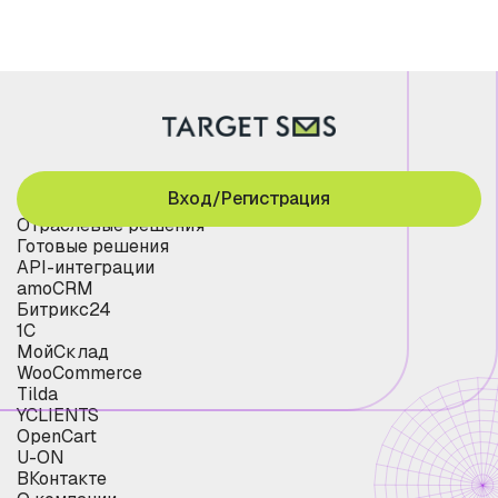
Вход/Регистрация
Отраслевые решения
Готовые решения
API-интеграции
amoCRM
Битрикс24
1С
МойСклад
WooCommerce
Tilda
YCLIENTS
OpenCart
U-ON
ВКонтакте