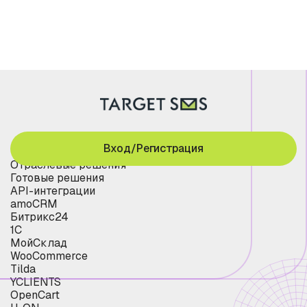
Вход/Регистрация
Отраслевые решения
Готовые решения
API-интеграции
amoCRM
Битрикс24
1С
МойСклад
WooCommerce
Tilda
YCLIENTS
OpenCart