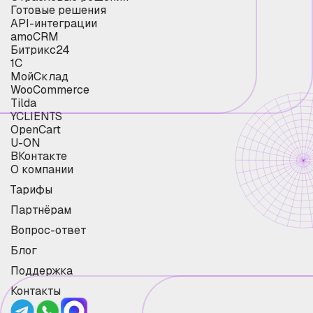
Готовые решения
API-интеграции
amoCRM
Битрикс24
1С
МойСклад
WooCommerce
Tilda
YCLIENTS
OpenCart
U-ON
ВКонтакте
О компании
Тарифы
Партнёрам
Вопрос-ответ
Блог
Поддержка
Контакты