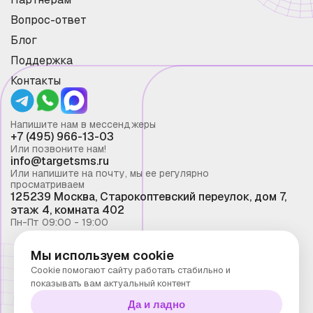
Вопрос-ответ
Блог
Поддержка
Контакты
Напишите нам в мессенджеры
+7 (495) 966-13-03
Или позвоните нам!
info@targetsms.ru
Или напишите на почту, мы ее регулярно
просматриваем
125239 Москва, Старокоптевский переулок, дом 7,
этаж 4, комната 402
Пн-Пт 09:00 - 19:00
Мы используем cookie
Смс рассылка 2026 ©
Cookie помогают сайту работать стабильно и
Запрещено копирование материалов сайта без
показывать вам актуальный контент
письменного разрешения ООО "Таргет Телеком"
Да и ладно
Политика конфиденциальности