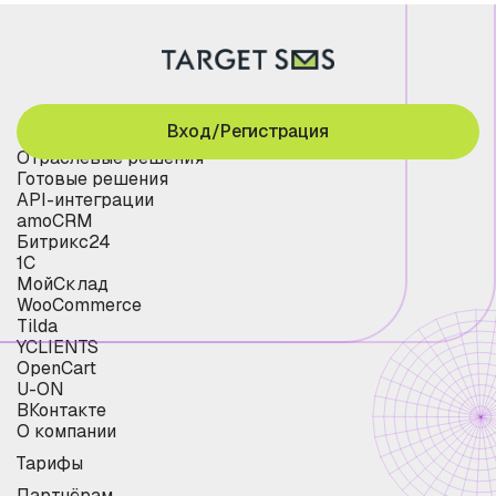
Вход/Регистрация
Отраслевые решения
Готовые решения
API-интеграции
amoCRM
Битрикс24
1С
МойСклад
WooCommerce
Tilda
YCLIENTS
OpenCart
U-ON
ВКонтакте
О компании
Тарифы
Партнёрам