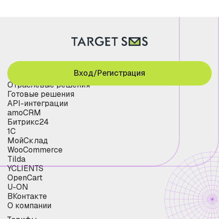
Вход/Регистрация
Отраслевые решения
Готовые решения
API-интеграции
amoCRM
Битрикс24
1С
МойСклад
WooCommerce
Tilda
YCLIENTS
OpenCart
U-ON
ВКонтакте
О компании