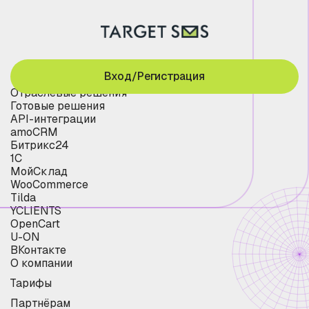
Вход/Регистрация
Отраслевые решения
Готовые решения
API-интеграции
amoCRM
Битрикс24
1С
МойСклад
WooCommerce
Tilda
YCLIENTS
OpenCart
U-ON
ВКонтакте
О компании
Тарифы
Партнёрам