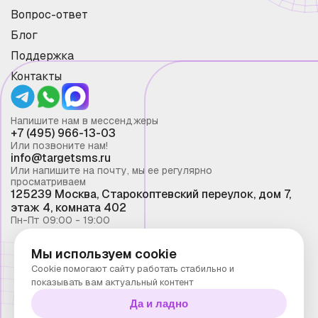
Вопрос-ответ
Блог
Поддержка
Контакты
Напишите нам в мессенджеры
+7 (495) 966-13-03
Или позвоните нам!
info@targetsms.ru
Или напишите на почту, мы ее регулярно
просматриваем
125239 Москва, Старокоптевский переулок, дом 7,
этаж 4, комната 402
Пн-Пт 09:00 - 19:00
Мы используем cookie
Смс рассылка 2026 ©
Cookie помогают сайту работать стабильно и
Запрещено копирование материалов сайта без
показывать вам актуальный контент
письменного разрешения ООО "Таргет Телеком"
Да и ладно
Политика конфиденциальности