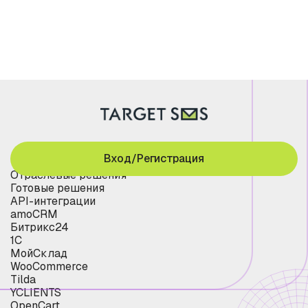
Вход/Регистрация
Отраслевые решения
Готовые решения
API-интеграции
amoCRM
Битрикс24
1С
МойСклад
WooCommerce
Tilda
YCLIENTS
OpenCart