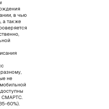
м
ерждения
ании, в чью
, а также
проверяется
ственно,
ьной
писания
сс
-разному,
ые не
 мобильной
 доступны
, СМАРТС.
35-60%).