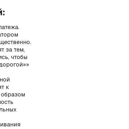
й:
латежа.
атором
ущественно.
т за тем,
сь, чтобы
«дорогой»»
ьной
т к
м образом
ность
ильных
ривания