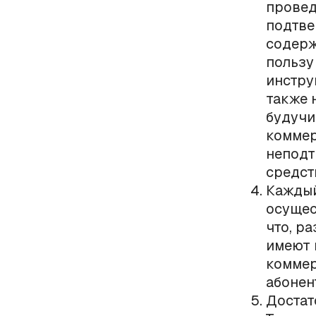
провед
подтве
содерж
пользу
инстру
также 
будучи
коммер
неподт
средст
Каждый
осущес
что, ра
имеют 
коммер
абонен
Достат