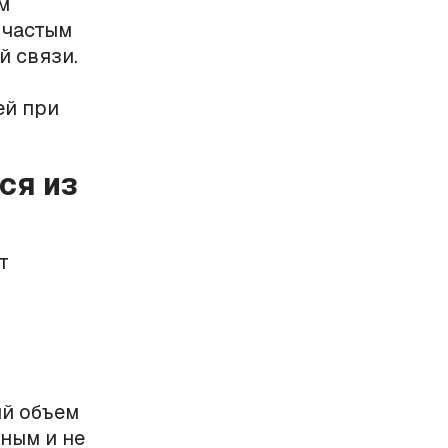
м
 частым
й связи.
ей при
ся из
т
ый объем
ным и не