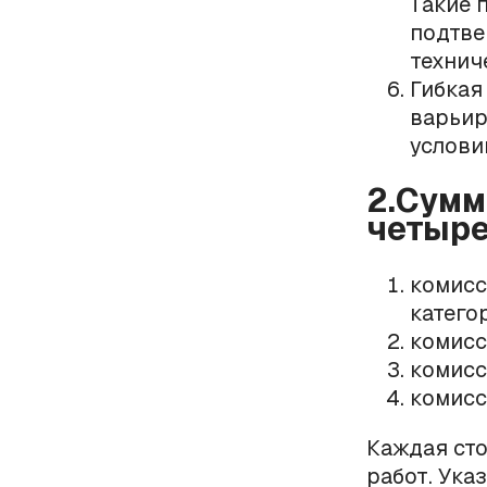
Такие 
подтве
технич
Гибкая
варьир
услови
2.Сумм
четыре
комисс
катего
комисс
комисс
комисси
Каждая ст
работ. Ука