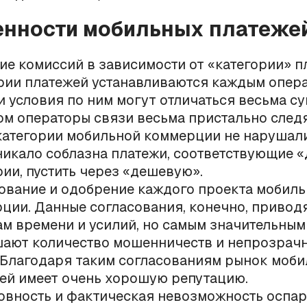
енности мобильных платеже
ие комиссий в зависимости от «категории» п
рии платежей устанавливаются каждым опер
 и условия по ним могут отличаться весьма с
ом операторы связи весьма пристально следя
категории мобильной коммерции не нарушали
никало соблазна платежи, соответствующие 
рии, пустить через «дешевую».
ование и одобрение каждого проекта мобил
ции. Данные согласования, конечно, приводя
ам времени и усилий, но самым значительны
ают количество мошенничеств и непрозрач
 Благодаря таким согласованиям рынок моб
ей имеет очень хорошую репутацию.
овность и фактическая невозможность оспа