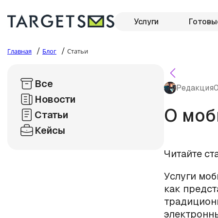
Услуги
Готовы
/
/
Главная
Блог
Статьи
Все
Редакция
0
Новости
О моб
Статьи
Кейсы
Читайте ст
Услуги моб
как предст
традиционн
электронные