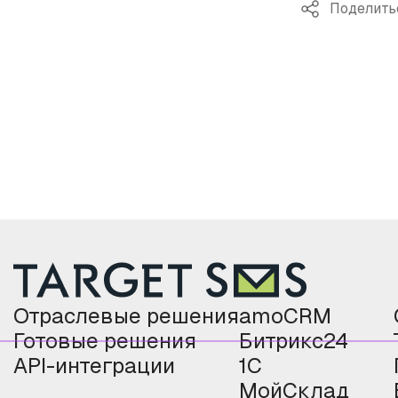
Поделить
Отраслевые решения
amoCRM
Готовые решения
Битрикс24
API-интеграции
1С
МойСклад