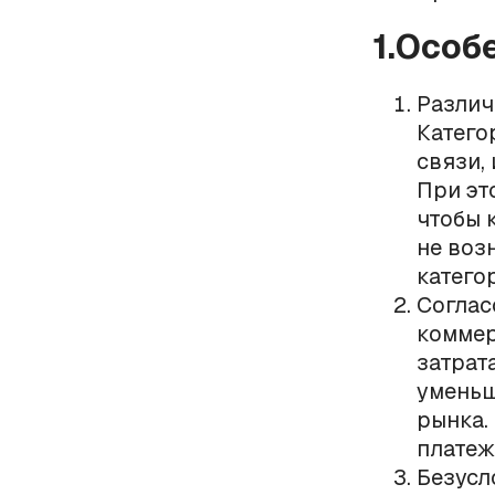
1.Особ
Различ
Катего
связи,
При эт
чтобы 
не воз
катего
Соглас
коммер
затрат
уменьш
рынка.
платеж
Безусл