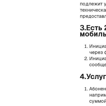
подлежит у
техническа
предоставл
3.Есть
мобиль
Инициа
через 
Инициа
сообще
4.Услу
Абонен
наприм
суммой