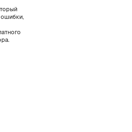
оторый
 ошибки,
латного
ра.