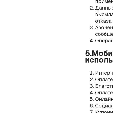
примен
Данные
высыла
отказа 
Абонен
сообще
Операц
5.Моби
исполь
Интерн
Оплате
Благот
Оплате
Онлайн
Социал
Купонн