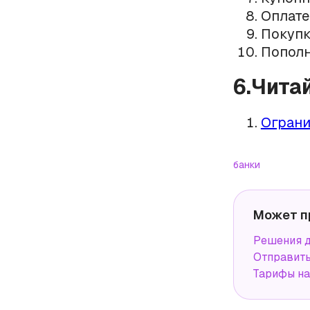
Оплате
Покупк
Пополн
6.Чита
Ограни
банки
Может п
Решения д
Отправит
Тарифы н