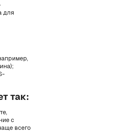
-
а для
например,
ина);
S-
т так:
те,
ние с
чаще всего