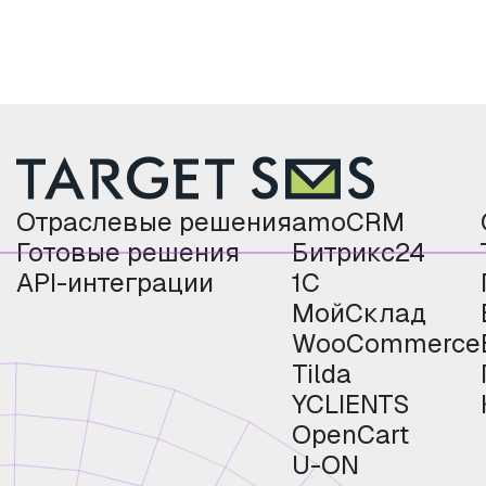
Отраслевые решения
amoCRM
Готовые решения
Битрикс24
API-интеграции
1С
МойСклад
WooCommerce
Tilda
YCLIENTS
OpenCart
U-ON