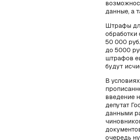
возможност
данные, а 
Штрафы дл
обработки 
50 000 руб
до 5000 ру
штрафов ещ
будут исчи
В условиях
прописанн
введение 
депутат Го
данными ра
чиновнико
документов
очередь ну