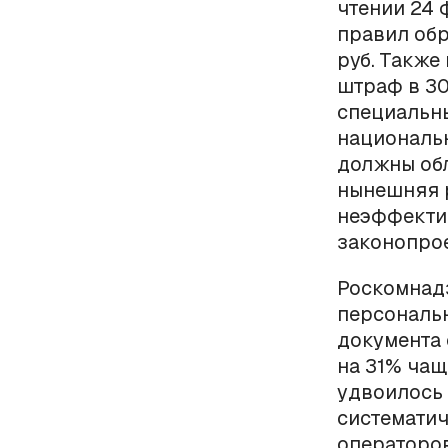
чтении 24 
правил обр
руб. Также
штраф в 30
специальн
национальн
должны обл
нынешняя 
неэффектив
законопрое
Роскомнадз
персональн
документа 
на 31% чаще
удвоилось 
систематич
операторов