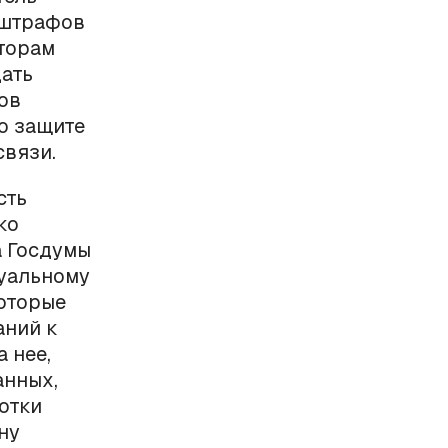
 штрафов
торам
дать
ов
о защите
связи.
сть
ко
а Госдумы
суальному
которые
аний к
 нее,
анных,
отки
ну