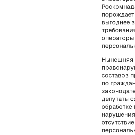
Роскомнад
порождает
выгоднее з
требования
операторы 
персональн
Нынешняя р
правонаруш
составов п
по граждан
законодате
депутаты с
обработке 
нарушения 
отсутствие
персональ