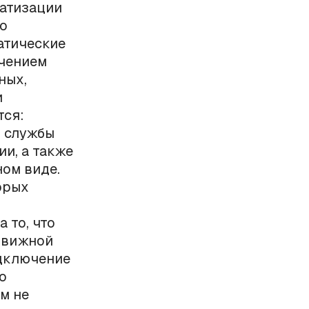
матизации
го
атические
ючением
ных,
и
тся:
, службы
и, а также
ом виде.
орых
 то, что
одвижной
одключение
о
м не