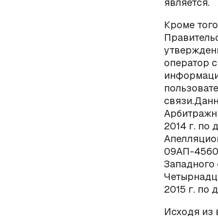
является.
Кроме того
Правительс
утверждени
оператор с
информации
пользовате
связи.Дан
Арбитражны
2014 г. по
Апелляцион
09АП-4560
Западного 
Четырнадц
2015 г. по 
Исходя из 