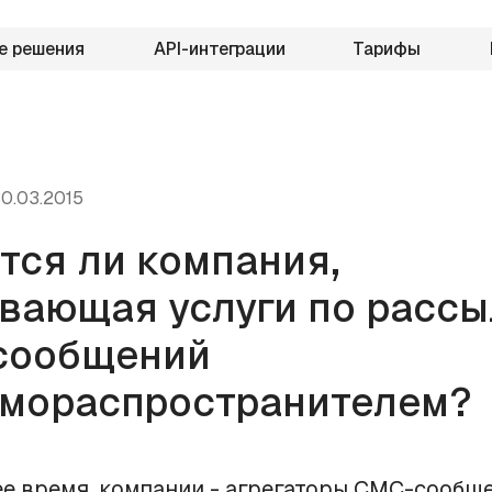
е решения
API-интеграции
Тарифы
0.03.2015
тся ли компания,
вающая услуги по рассы
сообщений
мораспространителем?
е время, компании - агрегаторы СМС-сообщ