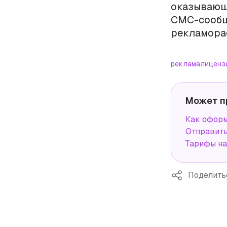
оказываю
СМС-сообщ
рекламорас
реклама
лиценз
Может п
Как оформ
Отправит
Тарифы н
Поделить