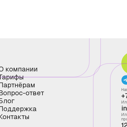
О компании
Тарифы
Партнёрам
На
Вопрос-ответ
+
Блог
Ил
i
Поддержка
Ил
Контакты
пр
1