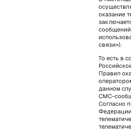
осуществля
оказание т
заключаетс
сообщений э
использова
связи»).
То есть в 
Российской
Правил ока
оператором
данном слу
СМС-сообще
Согласно п
Федерации 
телематиче
телематиче