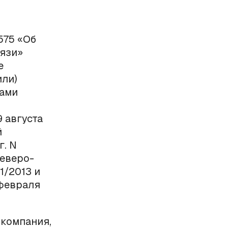
575 «Об
вязи»
е
или)
гами
 августа
й
г. N
еверо-
1/2013 и
 февраля
 компания,