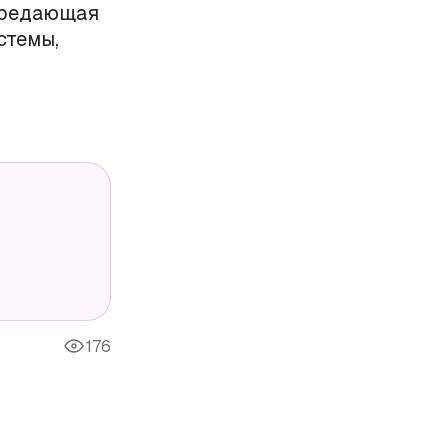
передающая
стемы,
176