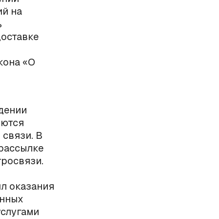
ий на
ь
доставке
кона «О
ждении
яются
 связи. В
 рассылке
тросвязи.
ил оказания
онных
услугами