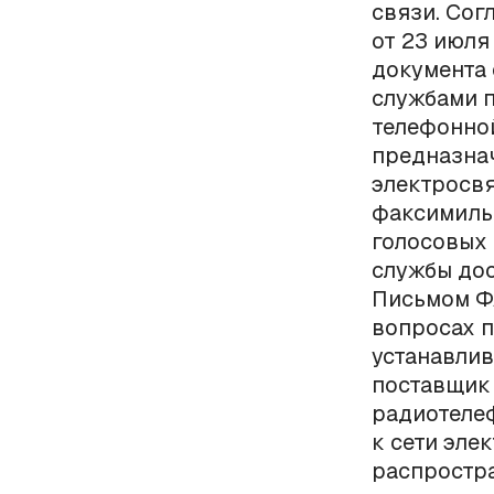
связи. Сог
от 23 июля
документа 
службами п
телефонной
предназна
электросвя
факсимиль
голосовых 
службы дос
Письмом ФА
вопросах п
устанавлив
поставщик 
радиотелеф
к сети эле
распростр