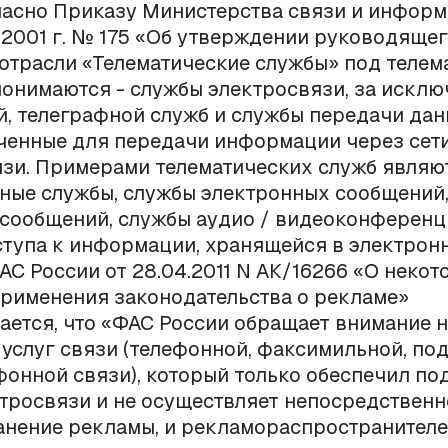
ласно Приказу Министерства связи и инфор
 2001 г. № 175 «Об утверждении руководяще
отрасли «Телематические службы» под телем
онимаются - службы электросвязи, за искл
, телеграфной служб и службы передачи дан
ченные для передачи информации через сет
зи. Примерами телематических служб являю
ные службы, службы электронных сообщений
сообщений, службы аудио / видеоконференци
тупа к информации, хранящейся в электронн
С России от 28.04.2011 N АК/16266 «О некот
рименения законодательства о рекламе»
ается, что «ФАС России обращает внимание на
услуг связи (телефонной, факсимильной, п
онной связи), который только обеспечил п
ктросвязи и не осуществляет непосредственн
анение рекламы, и рекламораспространителе