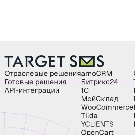
Отраслевые решения
amoCRM
Готовые решения
Битрикс24
API-интеграции
1С
МойСклад
WooCommerce
Tilda
YCLIENTS
OpenCart