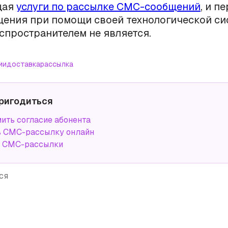
щая
услуги по рассылке СМС-сообщений
, и 
ения при помощи своей технологической си
пространителем не является.
ии
доставка
рассылка
ригодиться
ить согласие абонента
ь СМС-рассылку онлайн
а СМС-рассылки
ся