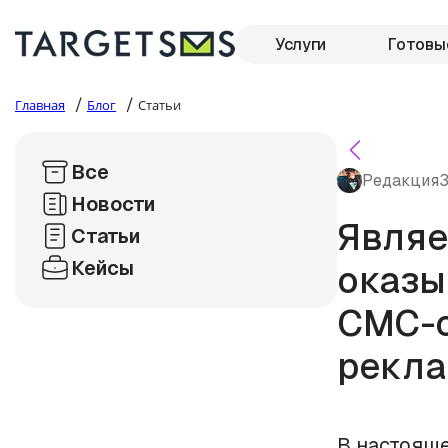
Услуги
Готовы
/
/
Главная
Блог
Статьи
Все
Редакция
3
Новости
Являе
Статьи
Кейсы
оказы
СМС-
рекла
В настояще