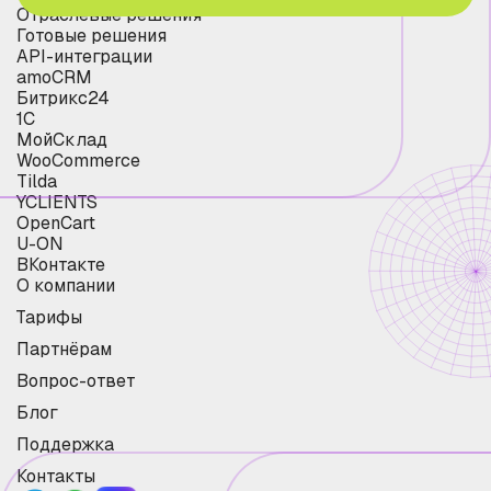
Отраслевые решения
Готовые решения
API-интеграции
amoCRM
Битрикс24
1С
МойСклад
WooCommerce
Tilda
YCLIENTS
OpenCart
U-ON
ВКонтакте
О компании
Тарифы
Партнёрам
Вопрос-ответ
Блог
Поддержка
Контакты