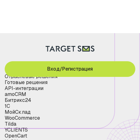
Вход/Регистрация
Отраслевые решения
Готовые решения
API-интеграции
amoCRM
Битрикс24
1С
МойСклад
WooCommerce
Tilda
YCLIENTS
OpenCart