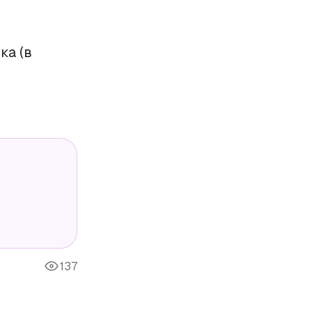
ка (в
137