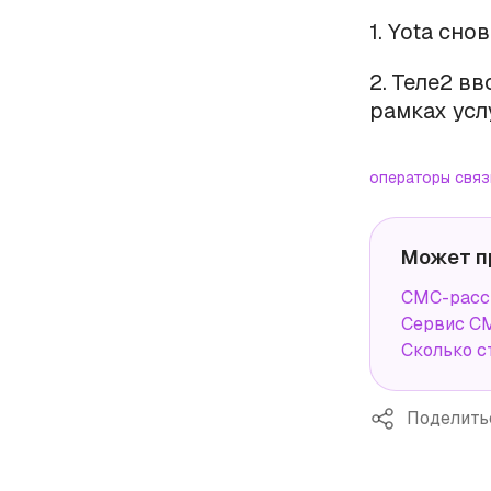
1. Yota сн
2. Теле2 в
рамках усл
операторы связ
Может п
СМС-рассы
Сервис СМ
Сколько с
Поделить