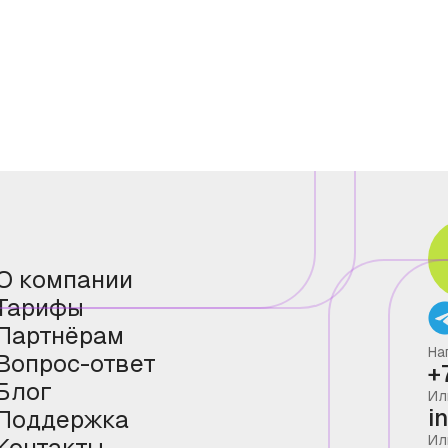
О компании
Тарифы
Партнёрам
На
Вопрос-ответ
+
Блог
Ил
i
Поддержка
Ил
Контакты