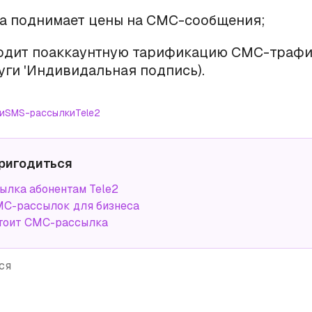
ова поднимает цены на СМС-сообщения;
водит поаккаунтную тарификацию СМС-трафи
уги 'Индивидальная подпись).
и
SMS-рассылки
Tele2
ригодиться
лка абонентам Tele2
С-рассылок для бизнеса
тоит СМС-рассылка
ся