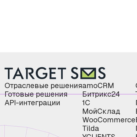
Отраслевые решения
amoCRM
Готовые решения
Битрикс24
API-интеграции
1С
МойСклад
WooCommerce
Tilda
YCLIENTS