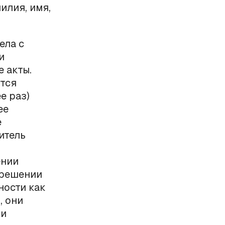
илия, имя,
ела с
и
 акты.
тся
е раз)
ее
е
итель
ении
 решении
ности как
, они
 и