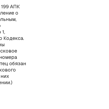
 199 АПК
ление о
ельным,
о
1,
го Кодекса.
ны
исковое
 номера
стец обязан
скового
 них
нии.)