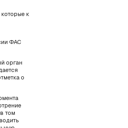
 которые к
сии ФАС
й орган
дается
отметка о
омента
отрение
в том
оводить
льную