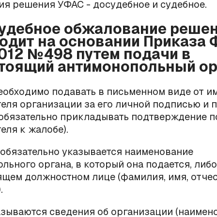
я решения УФАС - досудебное и судебное.
осудебное обжалование реше
одит на основании Приказа 
2012 №498 путем подачи в
оящий антимонопольный ор
еобходимо подавать в письменном виде от и
еля организации за его личной подписью и 
(обязательно прикладывать подтверждение 
еля к жалобе).
 обязательно указывается наименование
льного органа, в который она подается, либ
щем должностном лице (фамилия, имя, отчес
.
азываются сведения об организации (наимен