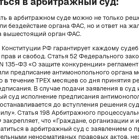
ться в арбитражный суд:
ть в арбитражном суде можно не только реш
ли бездействие органа ФАС, но и ответ на жа
в вышестоящий орган ФАС.
6 Конституции РФ гарантирует каждому суде
 прав и свобод. Статья 52 Федерального зако
 N 135-ФЗ «О защите конкуренции» регламент
ли предписание антимонопольного органа м
 в течение ТРЕХ месяцев со дня принятия р
дписания. В случае подачи заявления в суд 
ый суд исполнение предписания антимонопо
останавливается до вступления решения суд
илу». Статья 198 Арбитражного процессуаль
 закрепляет, что «Граждане, организации и 
атиться в арбитражный суд с заявлением о 
тельными ненормативных правовых актов, н