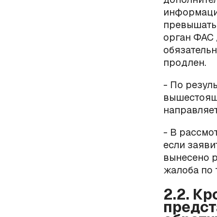
информаци
превышать 
орган ФАС 
обязательн
продлен.
- По резул
вышестоящ
направляет
- В рассмо
если заяви
вынесено р
жалоба по 
2.2. К
предст