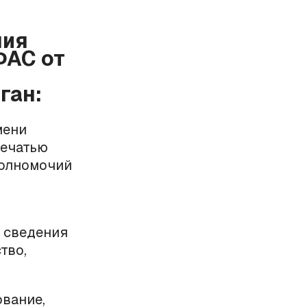
ния
ФАС от
ган:
мени
печатью
полномочий
о сведения
тво,
ование,