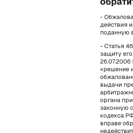
обрати
- Обжалова
действия и
поданную 
- Статья 4
защиту его
26.07.2006
«решение и
обжаловано
выдачи пре
арбитражн
органа при
законную с
кодекса РФ
вправе обр
недействи