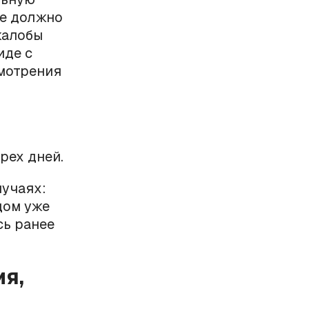
е должно
жалобы
иде с
смотрения
рех дней.
лучаях:
дом уже
сь ранее
ия,