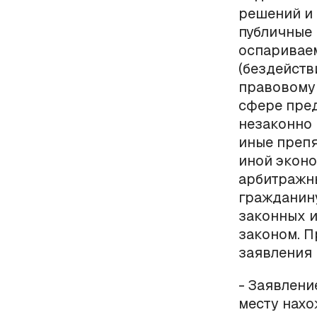
решений и 
публичные 
оспариваем
(бездейств
правовому 
сфере пред
незаконно 
иные преп
иной эконо
арбитражны
гражданину
законных и
законом. 
заявления 
- Заявлени
месту нахо