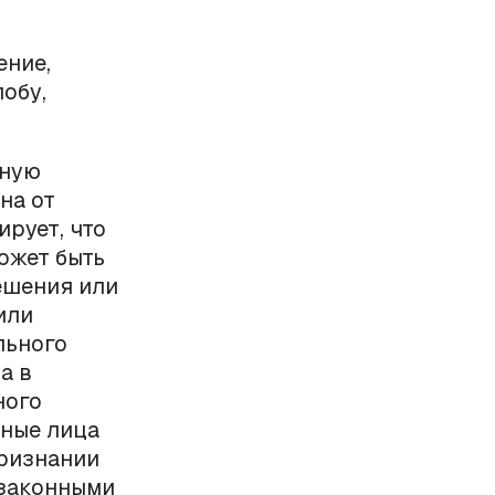
ение,
лобу,
бную
на от
ирует, что
ожет быть
ешения или
или
льного
а в
ного
иные лица
признании
езаконными