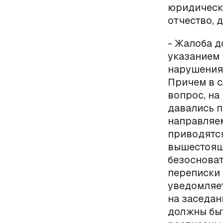
юридически
отчество, 
- Жалоба д
указанием
нарушения 
Причем в с
вопрос, на
давались п
направляем
приводятся
вышестоящ
безоснова
переписки 
уведомляет
на заседан
должны быт