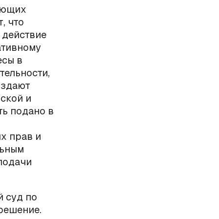
яющих
, что
 действие
ативному
есы в
тельности,
оздают
ской и
ть подано в
х прав и
льным
подачи
й суд по
решение.