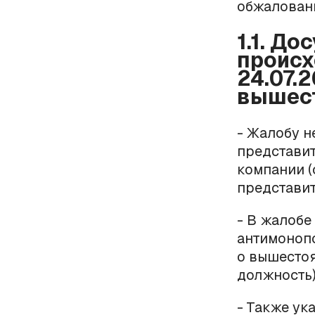
обжаловани
1.1. Д
происх
24.07.
вышест
- Жалобу н
представит
компании 
представит
- В жалобе
антимонопо
о вышестоя
должность)
- Также ук