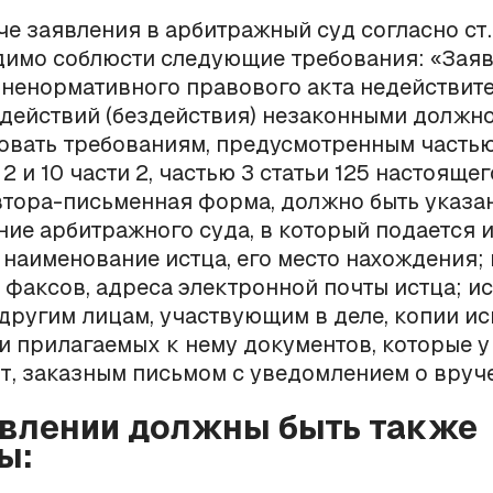
че заявления в арбитражный суд согласно ст.
димо соблюсти следующие требования: «Заяв
ненормативного правового акта недействит
действий (бездействия) незаконными должн
овать требованиям, предусмотренным частью 
 2 и 10 части 2, частью 3 статьи 125 настояще
втора-письменная форма, должно быть указа
ие арбитражного суда, в который подается 
 наименование истца, его место нахождения;
 факсов, адреса электронной почты истца; и
другим лицам, участвующим в деле, копии и
и прилагаемых к нему документов, которые у
т, заказным письмом с уведомлением о вруче
явлении должны быть также
ы: