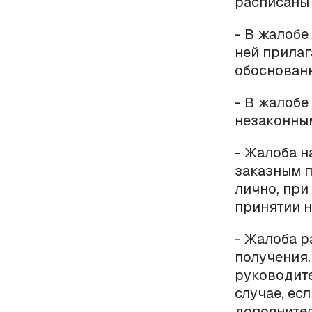
расписаны 
- В жалобе
ней прилаг
обоснованн
- В жалобе
незаконным
- Жалоба 
заказным п
лично, при
принятии н
- Жалоба р
получения.
руководит
случае, ес
дополните