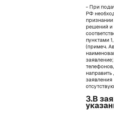
- При пода
РФ необхо
признании 
решений и 
соответств
пунктами 1,
(примеч. А
наименован
заявление;
телефонов,
направить 
заявления 
отсутствую
3.В за
указан