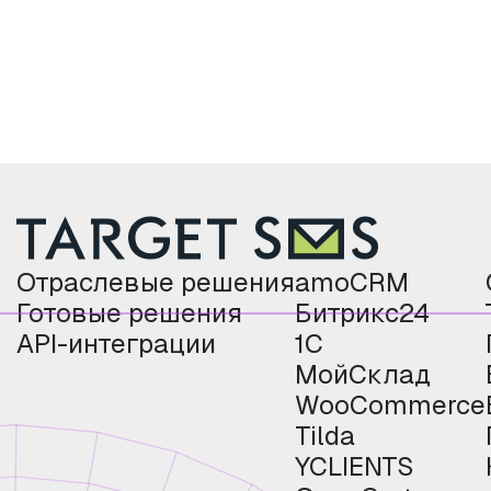
Отраслевые решения
amoCRM
Готовые решения
Битрикс24
API-интеграции
1С
МойСклад
WooCommerce
Tilda
YCLIENTS