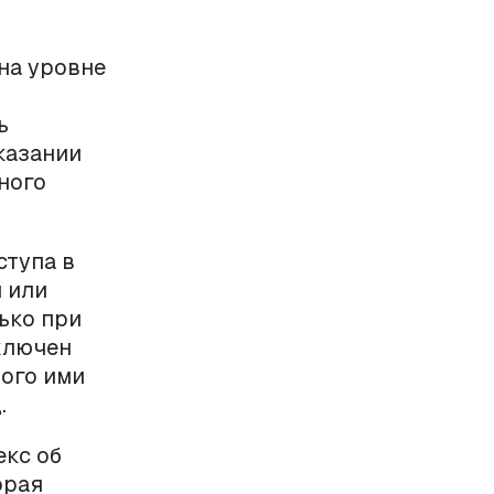
на уровне
ь
казании
ного
ступа в
 или
ько при
аключен
мого ими
.
екс об
орая