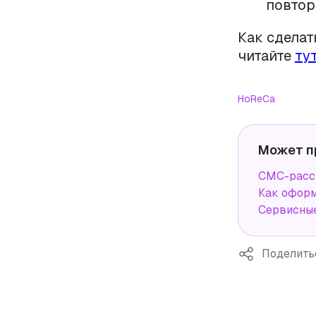
повтор
Как сделат
читайте
ту
HoReCa
Может п
СМС-рассы
Как оформ
Сервисные
Поделить