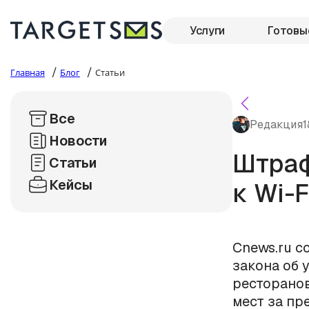
Услуги
Готовы
/
/
Главная
Блог
Статьи
Все
Редакция
1
Новости
Штраф
Статьи
Кейсы
к Wi-
Cnews.ru с
закона об 
ресторанов
мест за пр