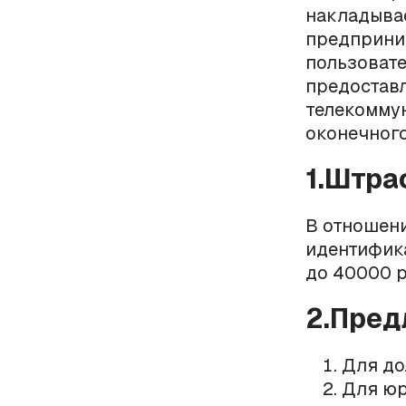
накладыва
предприни
пользовате
предостав
телекоммун
оконечног
1.Штр
В отношени
идентифик
до 40000 р
2.Пре
Для до
Для юр