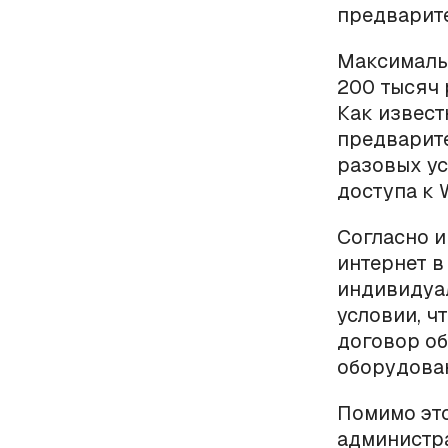
предварит
Максималь
200 тысяч 
Как извест
предварит
разовых ус
доступа к W
Согласно и
интернет 
индивидуа
условии, ч
договор об
оборудован
Помимо это
администра