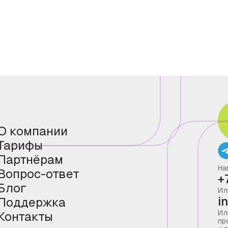
О компании
Тарифы
Партнёрам
На
Вопрос-ответ
+
Блог
Ил
i
Поддержка
Ил
Контакты
пр