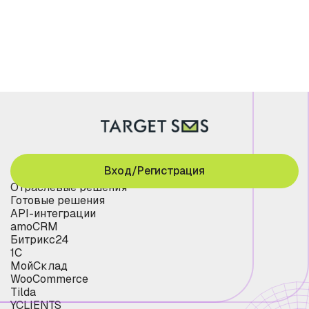
Вход/Регистрация
Отраслевые решения
Готовые решения
API-интеграции
amoCRM
Битрикс24
1С
МойСклад
WooCommerce
Tilda
YCLIENTS