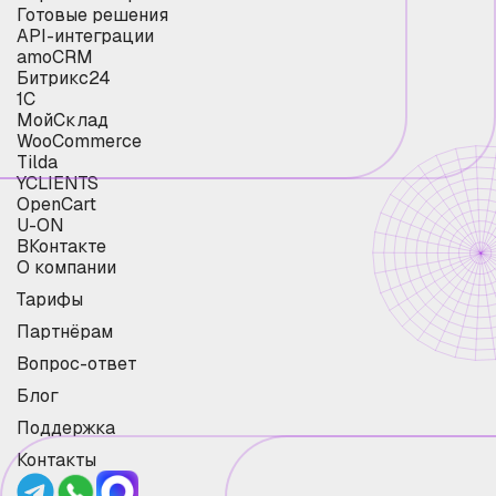
Готовые решения
API-интеграции
amoCRM
Битрикс24
1С
МойСклад
WooCommerce
Tilda
YCLIENTS
OpenCart
U-ON
ВКонтакте
О компании
Тарифы
Партнёрам
Вопрос-ответ
Блог
Поддержка
Контакты