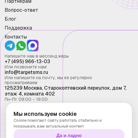
Партнёрам
Вопрос-ответ
Блог
Поддержка
Контакты
Напишите нам в мессенджеры
+7 (495) 966-13-03
Или позвоните нам!
info@targetsms.ru
Или напишите на почту, мы ее регулярно
просматриваем
125239 Москва, Старокоптевский переулок, дом 7,
этаж 4, комната 402
Пн-Пт 09:00 - 19:00
Мы используем cookie
Смс рассылка 2026 ©
Cookie помогают сайту работать стабильно и
Запрещено копирование материалов сайта без
показывать вам актуальный контент
письменного разрешения ООО "Таргет Телеком"
Да и ладно
Политика конфиденциальности