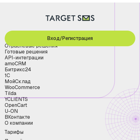
Вход/Регистрация
Отраслевые решения
Готовые решения
API-интеграции
amoCRM
Битрикс24
1С
МойСклад
WooCommerce
Tilda
YCLIENTS
OpenCart
U-ON
ВКонтакте
О компании
Тарифы