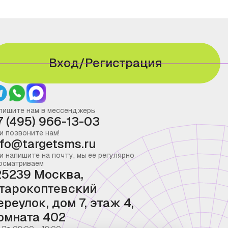
Вход/Регистрация
пишите нам в мессенджеры
7 (495) 966-13-03
и позвоните нам!
nfo@targetsms.ru
и напишите на почту, мы ее регулярно
осматриваем
25239 Москва,
тарокоптевский
ереулок, дом 7, этаж 4,
омната 402