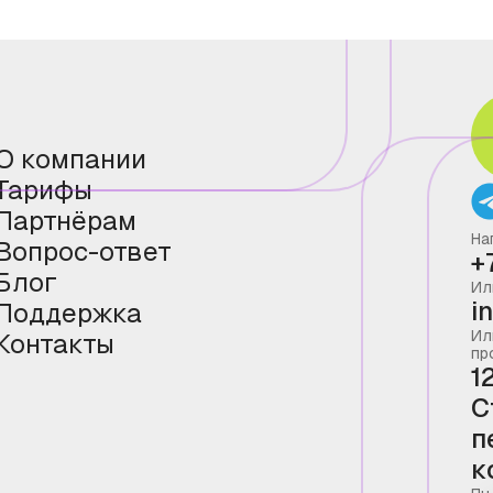
О компании
Тарифы
Партнёрам
На
Вопрос-ответ
+
Блог
Ил
i
Поддержка
Ил
Контакты
пр
1
С
п
к