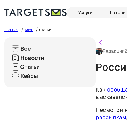
Услуги
Готовы
/
/
Главная
Блог
Статьи
Все
Редакция
2
Новости
Росси
Статьи
Кейсы
Как
сообща
высказался
Несмотря н
рассылкам