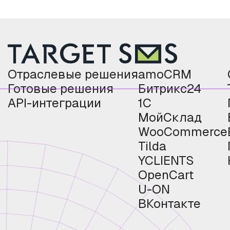
Отраслевые решения
amoCRM
Готовые решения
Битрикс24
API-интеграции
1С
МойСклад
WooCommerce
Tilda
YCLIENTS
OpenCart
U-ON
ВКонтакте