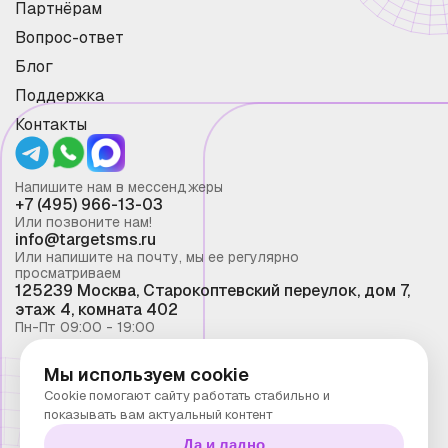
Партнёрам
Вопрос-ответ
Блог
Поддержка
Контакты
Напишите нам в мессенджеры
+7 (495) 966-13-03
Или позвоните нам!
info@targetsms.ru
Или напишите на почту, мы ее регулярно
просматриваем
125239 Москва, Старокоптевский переулок, дом 7,
этаж 4, комната 402
Пн-Пт 09:00 - 19:00
Мы используем cookie
Смс рассылка 2026 ©
Cookie помогают сайту работать стабильно и
Запрещено копирование материалов сайта без
показывать вам актуальный контент
письменного разрешения ООО "Таргет Телеком"
Да и ладно
Политика конфиденциальности