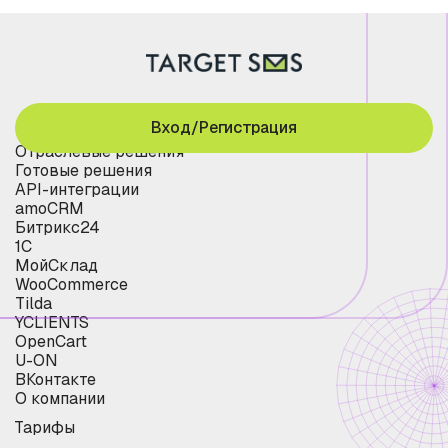
Вход/Регистрация
Отраслевые решения
Готовые решения
API-интеграции
amoCRM
Битрикс24
1С
МойСклад
WooCommerce
Tilda
YCLIENTS
OpenCart
U-ON
ВКонтакте
О компании
Тарифы