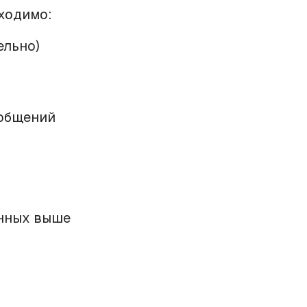
бходимо:
ельно)
ообщений
анных выше