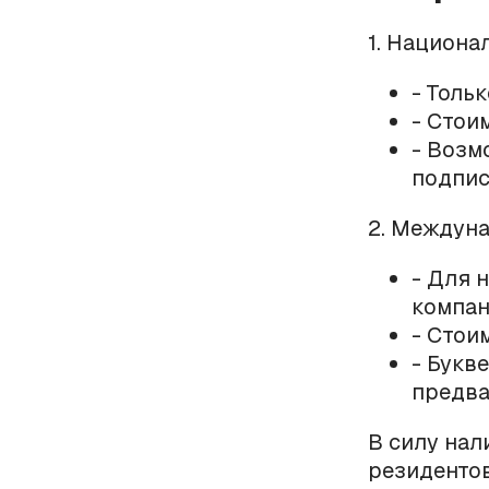
1. Национ
- Толь
- Стои
- Возм
подпис
2. Междун
- Для 
компан
- Стои
- Букв
предва
В силу нал
резидентов