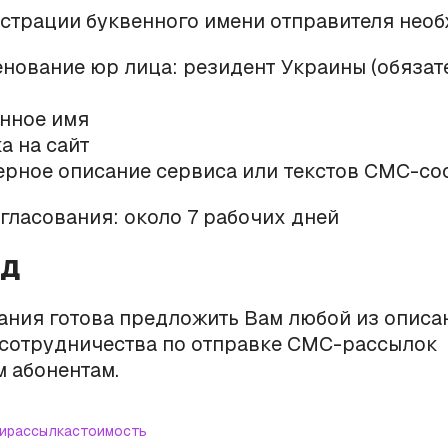
истрации буквенного имени отправителя нео
енование юр лица: резидент Украины (обязат
енное имя
а на сайт
ерное описание сервиса или текстов СМС-с
огласования: около 7 рабочих дней
од
ания готова предложить Вам любой из опис
 сотрудничества по отправке СМС-рассылок
 абонентам.
и
рассылка
стоимость