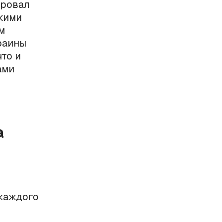
ировал
кими
м
краины
то и
ами
а
 каждого