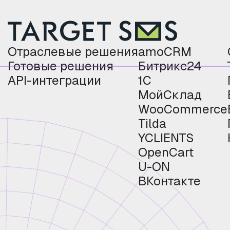
Отраслевые решения
amoCRM
Готовые решения
Битрикс24
API-интеграции
1С
МойСклад
WooCommerce
Tilda
YCLIENTS
OpenCart
U-ON
ВКонтакте