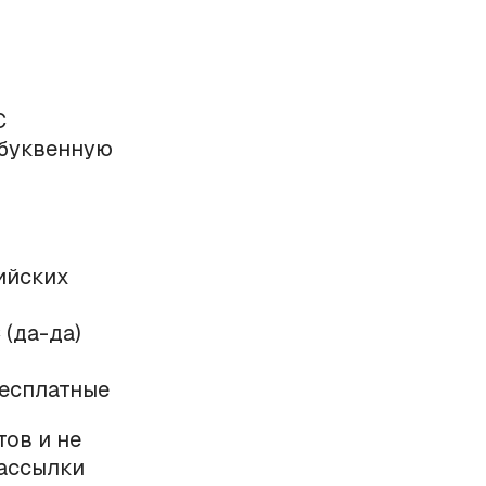
С
 буквенную
сийских
(да-да)
бесплатные
ов и не
рассылки