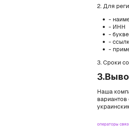
2. Для рег
- наим
- ИНН
- букв
- ссылк
- прим
3. Сроки с
3.Выв
Наша комп
вариантов
украинским
операторы связ