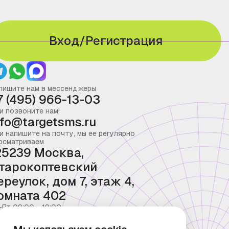
Вход/Регистрация
пишите нам в мессенджеры
7 (495) 966-13-03
и позвоните нам!
nfo@targetsms.ru
и напишите на почту, мы ее регулярно
осматриваем
25239 Москва,
тарокоптевский
ереулок, дом 7, этаж 4,
омната 402
-Пт 09:00 - 19:00