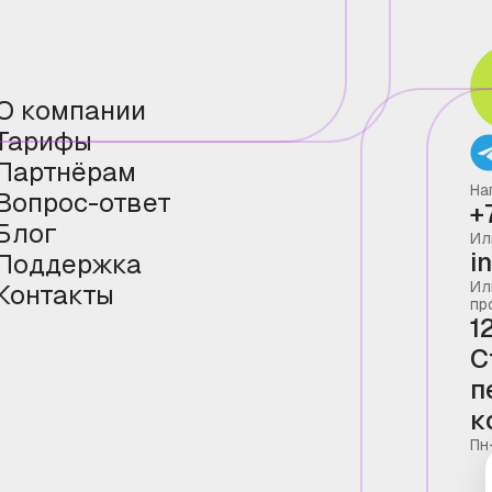
О компании
Тарифы
Партнёрам
На
Вопрос-ответ
+
Блог
Ил
i
Поддержка
Ил
Контакты
пр
1
С
п
к
Пн