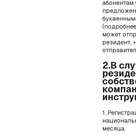
абонентам 
предложен
буквенным
(подробне
может отпр
резидент, 
отправител
2.В сл
резиде
собств
компан
инстру
1. Регистр
национальн
месяца.