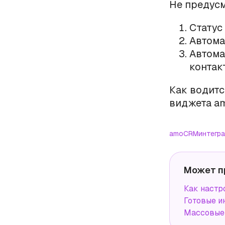
Не предус
Статус
Автома
Автома
контак
Как водитс
виджета a
amoCRM
интегр
Может п
Как наст
Готовые и
Массовые 