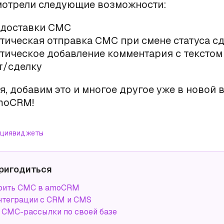
мотрели следующие возможности:
 доставки СМС
тическая отправка СМС при смене статуса с
тическое добавление комментария с текстом
т/сделку
я, добавим это и многое другое уже в новой 
moCRM!
ация
виджеты
ригодиться
роить СМС в amoCRM
нтеграции с CRM и CMS
СМС-рассылки по своей базе