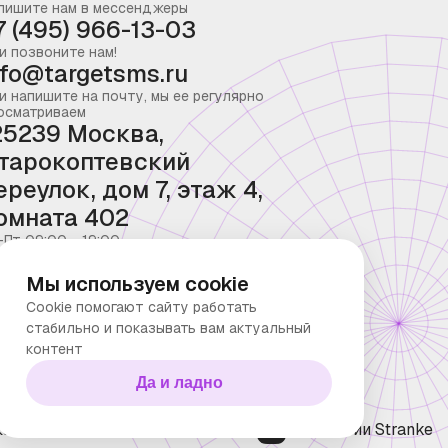
пишите нам в мессенджеры
7 (495) 966-13-03
и позвоните нам!
nfo@targetsms.ru
и напишите на почту, мы ее регулярно
осматриваем
25239 Москва,
тарокоптевский
ереулок, дом 7, этаж 4,
омната 402
-Пт 09:00 - 19:00
Мы используем cookie
Cookie помогают сайту работать
стабильно и показывать вам актуальный
контент
Да и ладно
ка конфиденциальности
Технологии Stranke