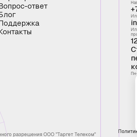
На
Вопрос-ответ
+
Блог
Ил
i
Поддержка
Ил
Контакты
пр
1
С
п
к
Пн
Полити
нного разрешения ООО "Таргет Телеком"