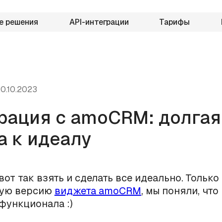
е решения
API-интеграции
Тарифы
0.10.2023
рация с amoCRM: долгая
а к идеалу
вот так взять и сделать все идеально. Только
вую версию
виджета amoCRM
, мы поняли, что
 функционала :)