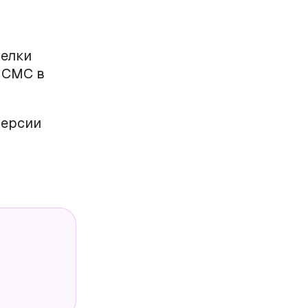
делки
 СМС в
версии