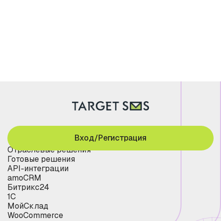
Вход/Регистрация
Отраслевые решения
Готовые решения
API-интеграции
amoCRM
Битрикс24
1С
МойСклад
WooCommerce