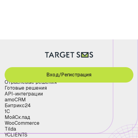
Вход/Регистрация
Отраслевые решения
Готовые решения
API-интеграции
amoCRM
Битрикс24
1С
МойСклад
WooCommerce
Tilda
YCLIENTS