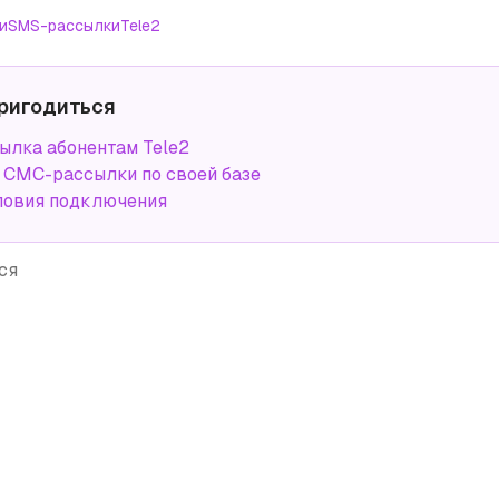
и
SMS-рассылки
Tele2
ригодиться
лка абонентам Tele2
СМС-рассылки по своей базе
ловия подключения
ся