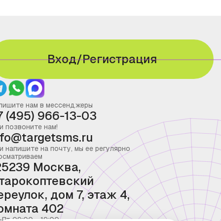
Вход/Регистрация
пишите нам в мессенджеры
7 (495) 966-13-03
и позвоните нам!
nfo@targetsms.ru
и напишите на почту, мы ее регулярно
осматриваем
25239 Москва,
тарокоптевский
ереулок, дом 7, этаж 4,
омната 402
-Пт 09:00 - 19:00