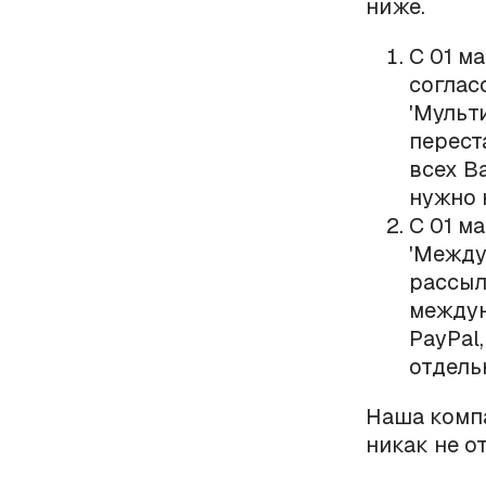
ниже.
С 01 м
соглас
'Мульт
перест
всех В
нужно 
С 01 м
'Между
рассыл
междуна
PayPal
отдель
Наша компа
никак не о