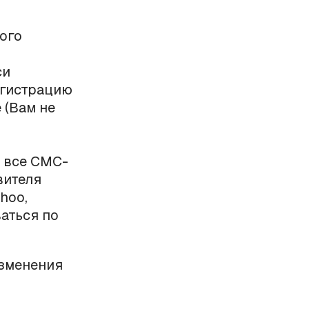
ного
си
егистрацию
 (Вам не
я все СМС-
вителя
hoo,
ваться по
изменения