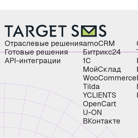
Отраслевые решения
amoCRM
Готовые решения
Битрикс24
API-интеграции
1С
МойСклад
WooCommerce
Tilda
YCLIENTS
OpenCart
U-ON
ВКонтакте