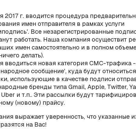
ая 2017 г. вводится процедура предваритель
ования имен отправителя в рамках услуги
иподпись'. Все незарегистрированные подпи
анут работать. Наша компания осуществит р
аших имен самостоятельно и в полном объеме
ничего делать).
ая вводиться новая категория СМС-трафика -
народное сообщение', куда будут относитьс
ки, использующие в качестве подписи отпра
родные бренды типа Gmail, Apple, Twitter, Ya
, Uber и т.п.. Эти рассылки будут тарифициро
ному (новому) прайсу.
ния выражает уверенность, что указанные 
тразятся на Вас!