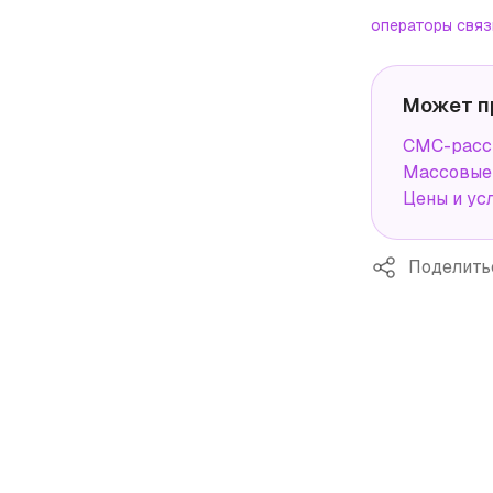
операторы связ
Может п
СМС-рассы
Массовые 
Цены и ус
Поделить