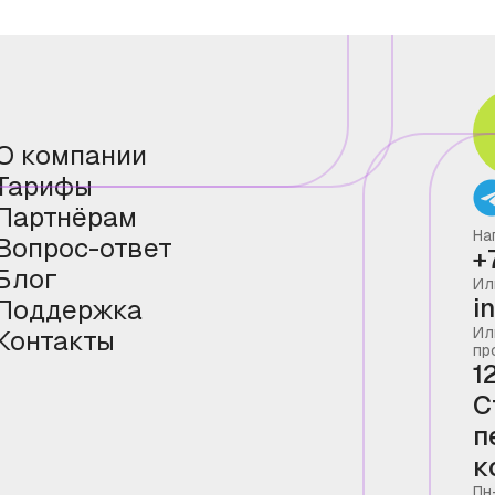
О компании
Тарифы
Партнёрам
На
Вопрос-ответ
+
Блог
Ил
i
Поддержка
Ил
Контакты
пр
1
С
п
к
Пн