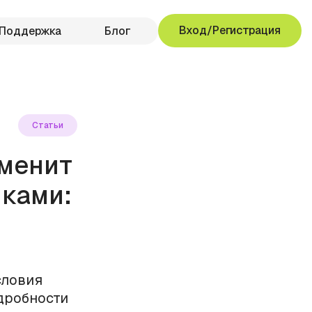
Вход/Регистрация
Поддержка
Блог
Статьи
зменит
ками:
словия
одробности