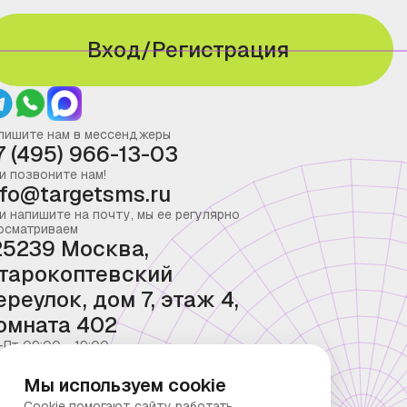
Вход/Регистрация
пишите нам в мессенджеры
7 (495) 966-13-03
и позвоните нам!
nfo@targetsms.ru
и напишите на почту, мы ее регулярно
осматриваем
25239 Москва,
тарокоптевский
ереулок, дом 7, этаж 4,
омната 402
-Пт 09:00 - 19:00
Мы используем cookie
Cookie помогают сайту работать