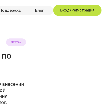
Вход/Регистрация
Поддержка
Блог
Статьи
 по
О внесении
кой
ния
тов