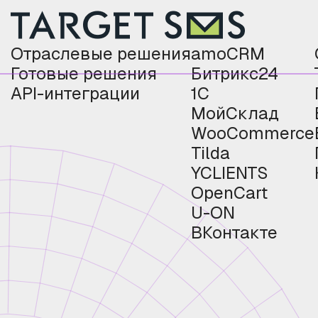
Отраслевые решения
amoCRM
Готовые решения
Битрикс24
API-интеграции
1С
МойСклад
WooCommerce
Tilda
YCLIENTS
OpenCart
U-ON
ВКонтакте