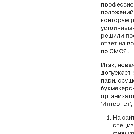
профессион
положений
конторам р
устойчивый
решили про
ответ на в
по СМС?'.
Итак, нова
допускает 
пари, осущ
букмекерск
организато
'Интернет',
На сай
специа
физкул