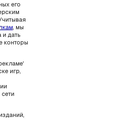
ных его
ерским
 Учитывая
лкам
, мы
 и дать
е конторы
 рекламе'
ке игр,
ции
 сети
изданий,