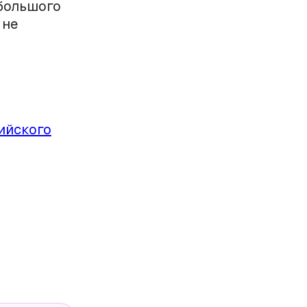
ебольшого
 не
ийского