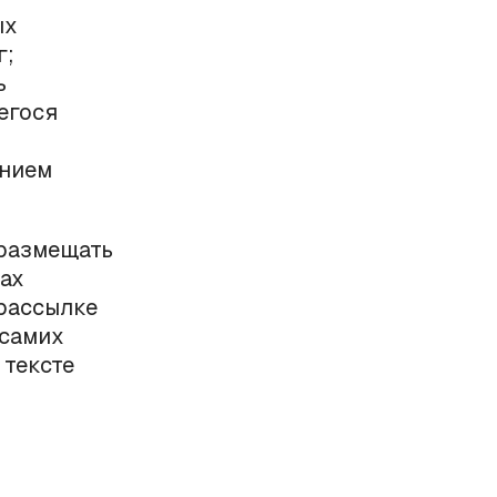
ых
г;
ь
егося
ением
 размещать
ах
-рассылке
 самих
 тексте