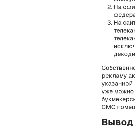
На офи
федера
На сай
телека
телека
исключ
декоди
Собственно
рекламу ак
указанной 
уже можно 
букмекерск
СМС поме
Вывод