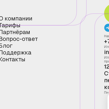
О компании
Тарифы
Партнёрам
На
Вопрос-ответ
+
Блог
Ил
i
Поддержка
Ил
Контакты
пр
1
С
п
к
Пн