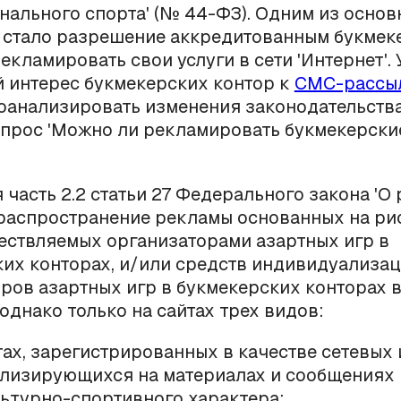
ального спорта' (№ 44-ФЗ). Одним из основ
 стало разрешение аккредитованным букмек
екламировать свои услуги в сети 'Интернет'.
 интерес букмекерских контор к
СМС-рассы
анализировать изменения законодательства
опрос 'Можно ли рекламировать букмекерски
я часть 2.2 статьи 27 Федерального закона 'О
распространение рекламы основанных на рис
ествляемых организаторами азартных игр в
их конторах, и/или средств индивидуализа
ров азартных игр в букмекерских конторах в
 однако только на сайтах трех видов:
тах, зарегистрированных в качестве сетевых 
лизирующихся на материалах и сообщениях
ьтурно-спортивного характера;